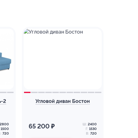
ь-2
Угловой диван Бостон
2800
Ш:
2400
65 200 ₽
1500
Г:
1530
:
720
В:
720