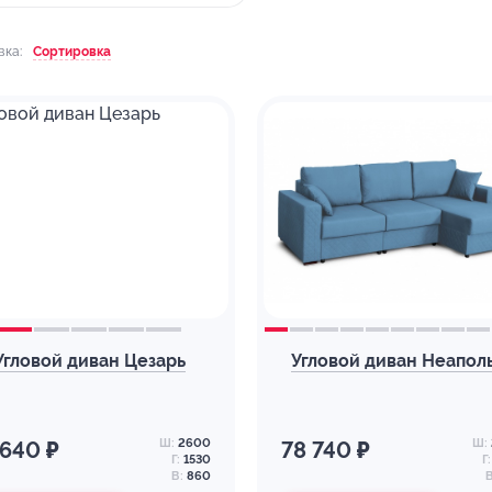
вка:
Сортировка
Угловой диван Цезарь
Угловой диван Неапол
Ш:
2600
Ш:
 640 ₽
78 740 ₽
Г:
1530
Г:
В:
860
В