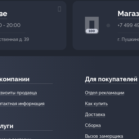
ве
Магаз
0 - 20:00
+7 499 4
ственная д. 39
г. Пушкин
 компании
Для покупателей
квизиты продавца
Отдел рекламации
нтактная информация
Как купить
Доставка
луги
Сборка
Вызов замерщика