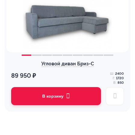
Угловой диван Бриз-С
Ш:
2400
89 950 ₽
Г:
1720
В:
850
В корзину