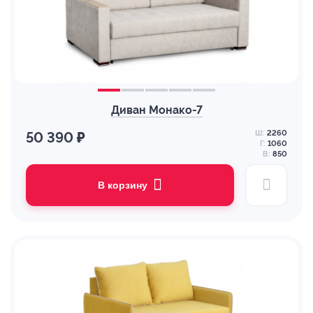
Диван Монако-7
Ш:
2260
50 390 ₽
Г:
1060
В:
850
В корзину