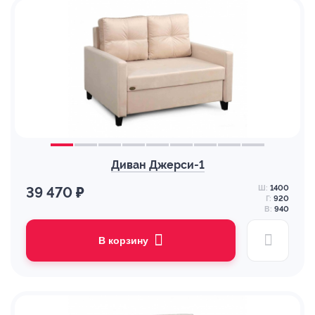
Диван Джерси-1
Ш:
1400
39 470 ₽
Г:
920
В:
940
В корзину