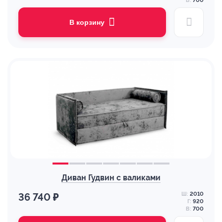
В:
700
В корзину
Диван Гудвин с валиками
Ш:
2010
36 740 ₽
Г:
920
В:
700