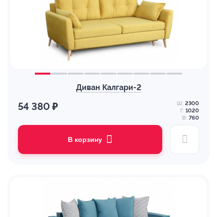
Диван Калгари-2
Ш:
2300
54 380 ₽
Г:
1020
В:
760
В корзину