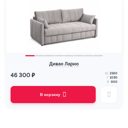
Диван Ларио
Ш:
2160
46 300 ₽
Г:
1030
В:
900
В корзину