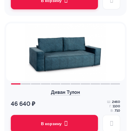
В корзину
Диван Тулон
Ш:
2460
46 640 ₽
Г:
1100
В:
710
В корзину