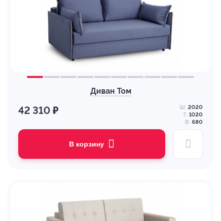
Диван Том
Ш:
2020
42 310 ₽
Г:
1020
В:
680
В корзину