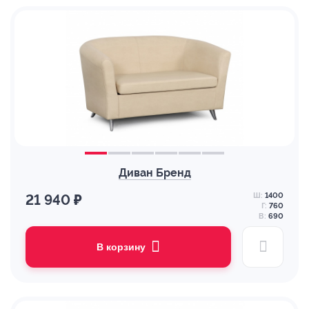
Диван Бренд
Ш:
1400
21 940 ₽
Г:
760
В:
690
В корзину