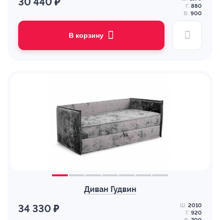
30 440 ₽
Г:
880
В:
900
В корзину
Диван Гудвин
Ш:
2010
34 330 ₽
Г:
920