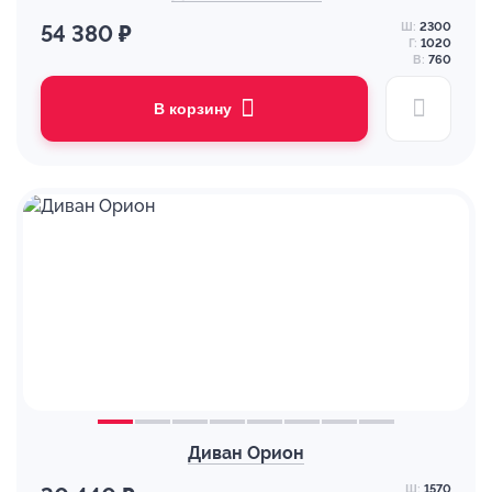
Ш:
2300
54 380 ₽
Г:
1020
В:
760
В корзину
Диван Орион
Ш:
1570