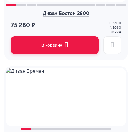
Диван Бостон 2800
Ш:
3200
75 280 ₽
Г:
1060
В:
720
В корзину