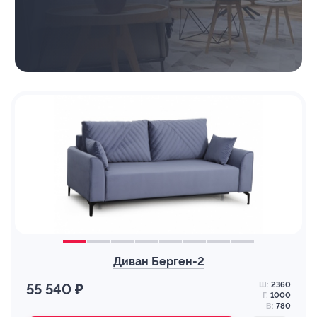
Диван Берген-2
Ш:
2360
55 540 ₽
Г:
1000
В:
780