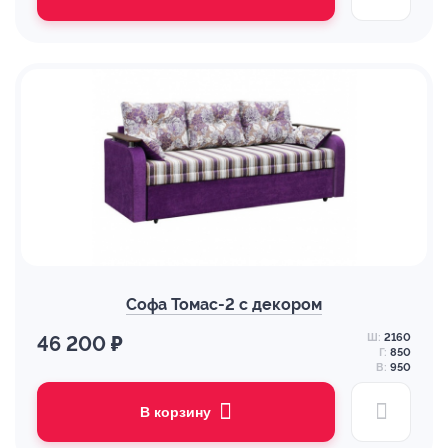
Софа Томас-2 с декором
Ш:
2160
46 200 ₽
Г:
850
В:
950
В корзину