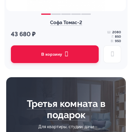
Софа Томас-2
Ш:
2080
43 680 ₽
Г:
850
В:
950
В корзину
Третья комната в
подарок
Для квартиры, студии, дачи