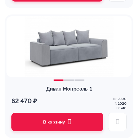
Диван Монреаль-1
Ш:
2530
62 470 ₽
Г:
1020
В:
740
В корзину