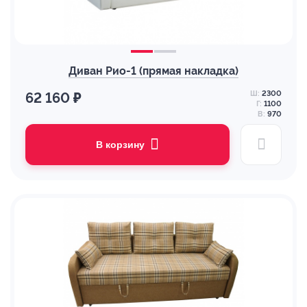
Диван Рио-1 (прямая накладка)
Ш:
2300
62 160 ₽
Г:
1100
В:
970
В корзину