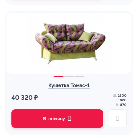
Кушетка Томас-1
Ш:
1600
40 320 ₽
Г:
820
В:
870
В корзину