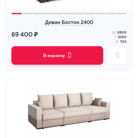
Диван Бостон 2400
Ш:
2800
69 400 ₽
Г:
1060
В:
720
В корзину