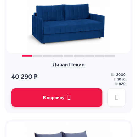
Диван Пекин
Ш:
2000
40 290 ₽
Г:
1050
В:
920
В корзину