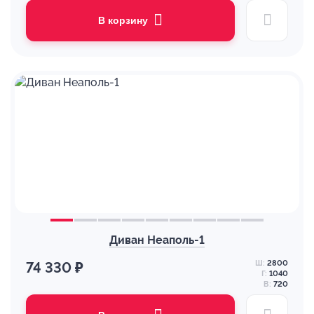
В корзину
Диван Неаполь-1
Ш:
2800
74 330 ₽
Г:
1040
В:
720