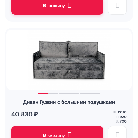
В корзину
Диван Гудвин с большими подушками
Ш:
2010
40 830 ₽
Г:
920
В:
700
В корзину