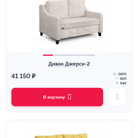
Диван Джерси-2
Ш:
1400
41 150 ₽
Г:
920
В:
940
В корзину