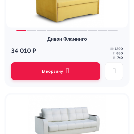
Диван Фламинго
Ш:
1290
34 010 ₽
Г:
880
В:
740
В корзину