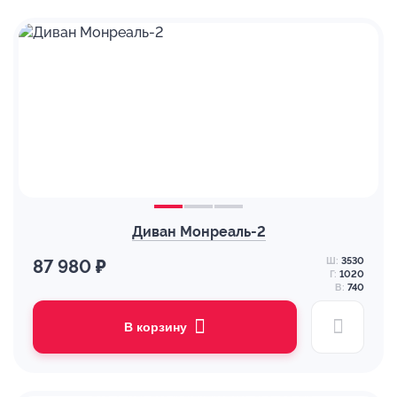
Диван Монреаль-2
Ш:
3530
87 980 ₽
Г:
1020
В:
740
В корзину