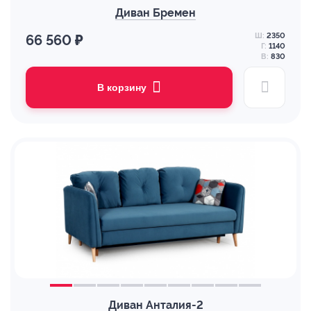
Диван Бремен
Ш:
2350
66 560 ₽
Г:
1140
В:
830
В корзину
Диван Анталия-2