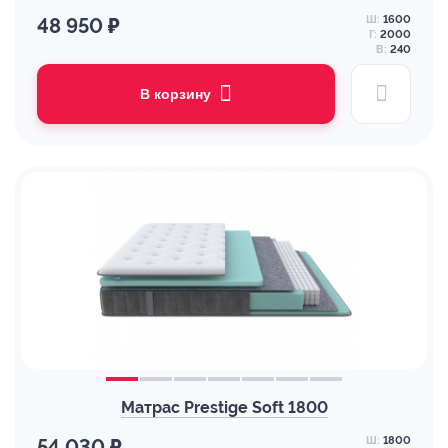
Ш:
1600
48 950 ₽
Г:
2000
В:
240
В корзину
Матрас Prestige Soft 1800
Ш:
1800
54 030 ₽