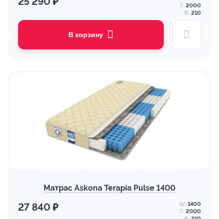
25 290 ₽
Г:
2000
В:
210
В корзину
Матрас Askona Terapia Pulse 1400
Ш:
1400
27 840 ₽
Г:
2000
В:
210