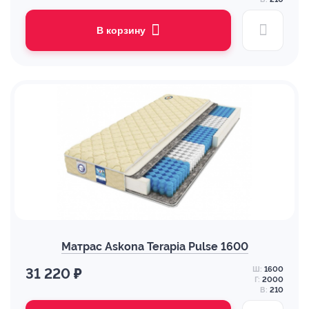
В корзину
Матрас Askona Terapia Pulse 1600
Ш:
1600
31 220 ₽
Г:
2000
В:
210