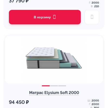
37 790 ₽
Г:
2000
В:
210
В корзину
Матрас Elysium Soft 2000
Ш:
2000
94 450 ₽
Г:
2000
В:
300