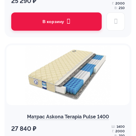
25 290 ₽
Г:
2000
В:
210
В корзину
Матрас Askona Terapia Pulse 1400
Ш:
1400
27 840 ₽
Г:
2000
В:
210