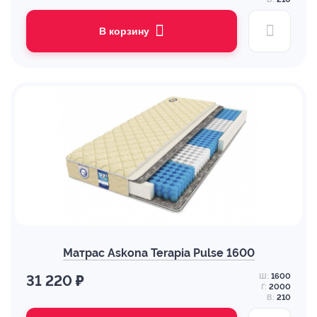
В корзину
Матрас Askona Terapia Pulse 1600
Ш:
1600
31 220 ₽
Г:
2000
В:
210