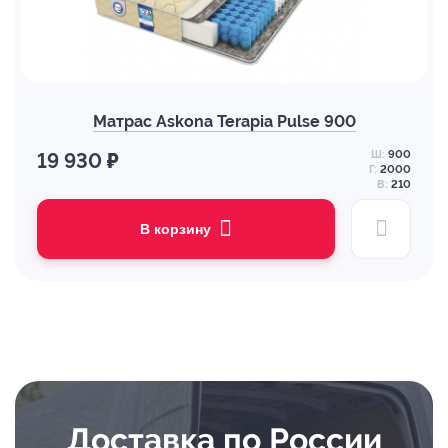
Матрас Askona Terapia Pulse 900
Ш:
900
19 930 ₽
Г:
2000
В:
210
В корзину
Доставка по России