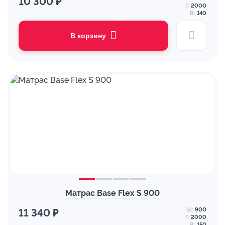
10 300 ₽
Г:
2000
В:
140
В корзину
Матрас Base Flex S 900
Ш:
900
11 340 ₽
Г:
2000
В:
150