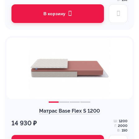
В корзину
Матрас Base Flex S 1200
Ш:
1200
14 930 ₽
Г:
2000
В:
150