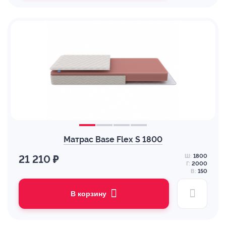
Матрас Base Flex S 1800
Ш:
1800
21 210 ₽
Г:
2000
В:
150
В корзину