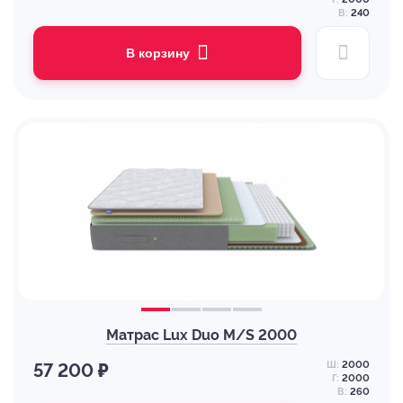
В:
240
В корзину
Матрас Lux Duo M/S 2000
Ш:
2000
57 200 ₽
Г:
2000
В:
260