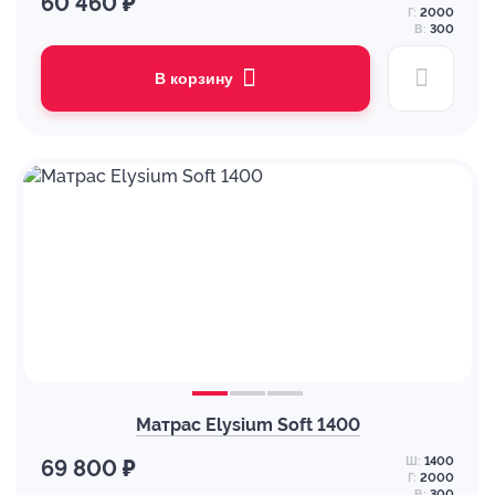
60 460 ₽
Г:
2000
В:
300
В корзину
Матрас Elysium Soft 1400
Ш:
1400
69 800 ₽
Г:
2000
В:
300