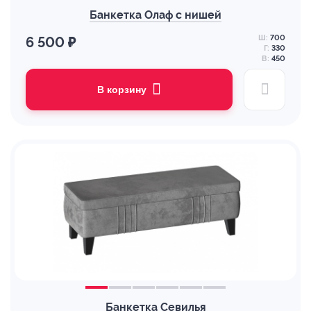
Банкетка Олаф с нишей
Ш:
700
6 500 ₽
Г:
330
В:
450
В корзину
Банкетка Севилья