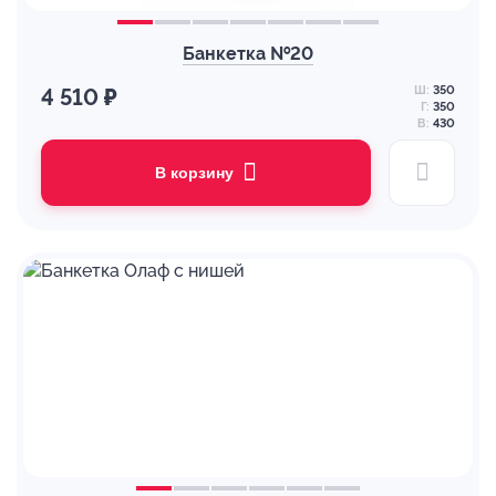
Банкетка №20
Ш:
350
4 510 ₽
Г:
350
В:
430
В корзину