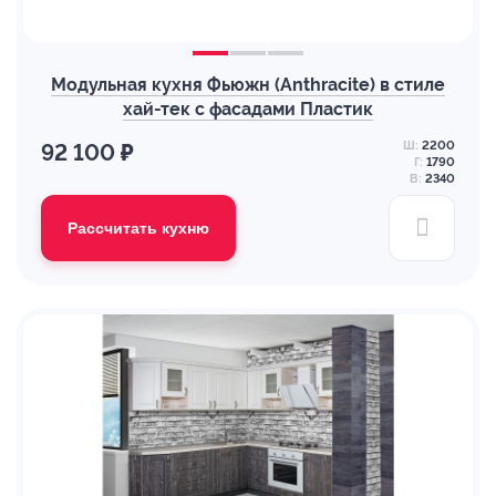
Модульная кухня Фьюжн (Anthracite) в стиле
хай-тек с фасадами Пластик
Ш:
2200
92 100 ₽
Г:
1790
В:
2340
Рассчитать кухню