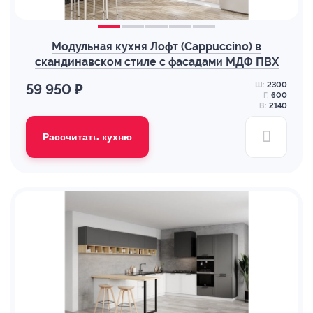
Модульная кухня Лофт (Cappuccino) в
скандинавском стиле с фасадами МДФ ПВХ
Ш:
2300
59 950 ₽
Г:
600
В:
2140
Рассчитать кухню