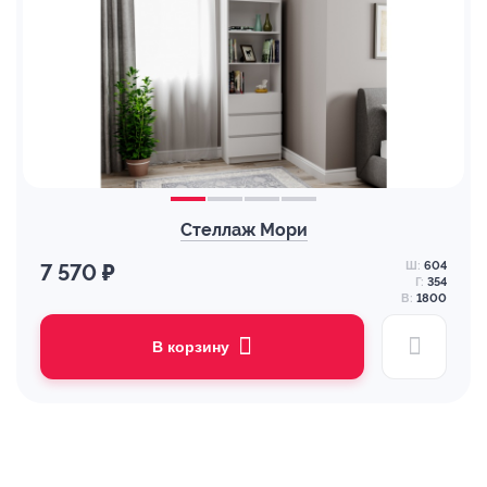
Стеллаж Мори
Ш:
604
7 570 ₽
Г:
354
В:
1800
В корзину