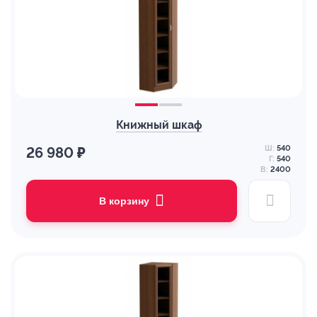
Книжный шкаф
Ш:
540
26 980 ₽
Г:
540
В:
2400
В корзину