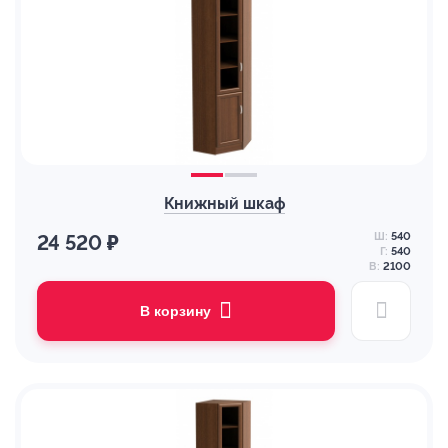
Книжный шкаф
Ш:
540
24 520 ₽
Г:
540
В:
2100
В корзину