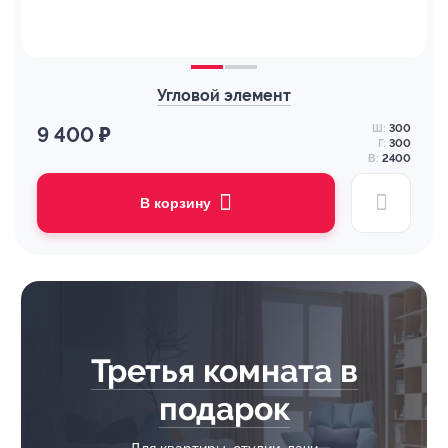
Угловой элемент
Ш:
300
9 400 ₽
Г:
300
В:
2400
В корзину
Третья комната в
подарок