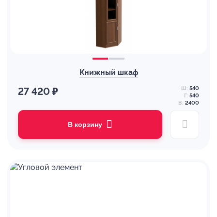
Книжный шкаф
Ш:
540
27 420 ₽
Г:
540
В:
2400
В корзину