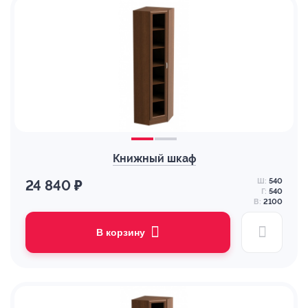
Книжный шкаф
Ш:
540
24 840 ₽
Г:
540
В:
2100
В корзину