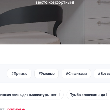
место комфортным!
#Прямые
#Угловые
#С ящиками
#Без я
ижная полка для клавиатуры: нет
Тумба с ящиками: да
вка:
Сортировка