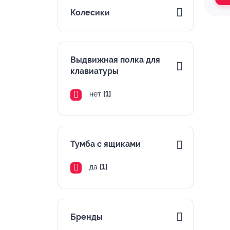
Колесики
Выдвижная полка для
клавиатуры
нет
[1]
Тумба с ящиками
да
[1]
Бренды