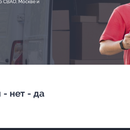
о СВАО, Москве и
- нет - да