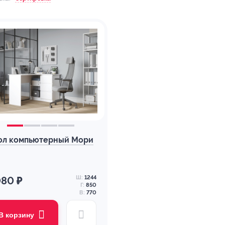
ол компьютерный Мори
Ш:
1244
080 ₽
Г:
850
В:
770
В корзину