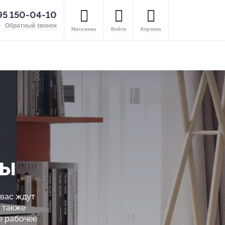
95 150-04-10
Обратный звонок
Магазины
Войти
Корзина
лы
 вас ждут
 также
е рабочее