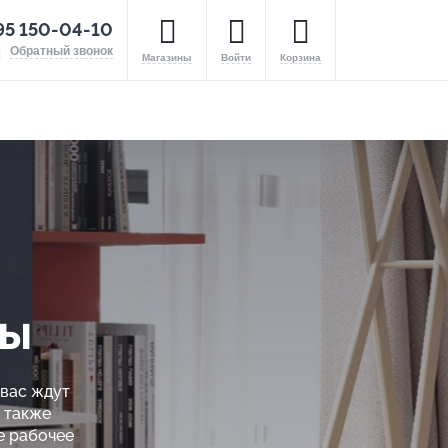
95 150-04-10
Обратный звонок
Магазины
Войти
Корзина
лы
 вас ждут
 также
е рабочее