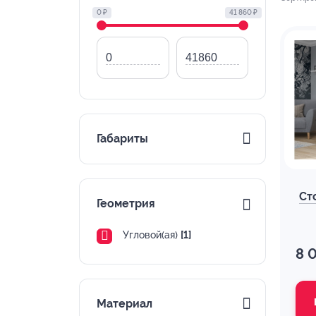
0 ₽
41 860 ₽
Габариты
Ст
Геометрия
Угловой(ая)
[1]
8 
Материал