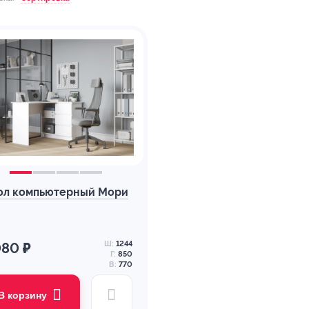
ол компьютерный Мори
Ш:
1244
080 ₽
Г:
850
В:
770
В корзину