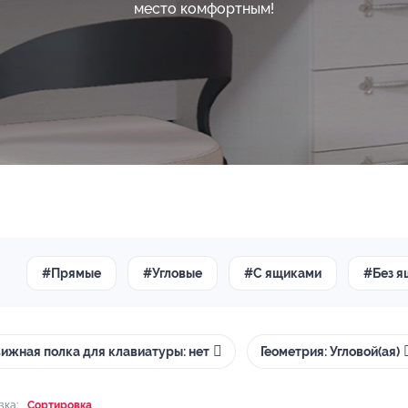
место комфортным!
#Прямые
#Угловые
#С ящиками
#Без я
ижная полка для клавиатуры: нет
Геометрия: Угловой(ая)
вка:
Сортировка