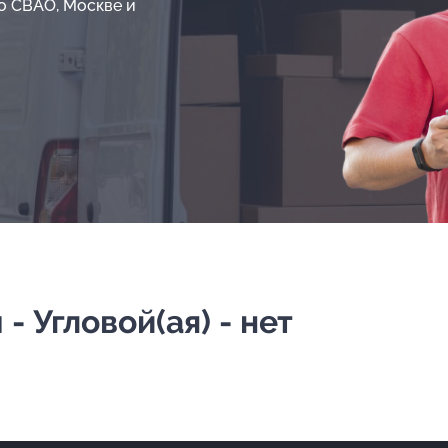
о СВАО, Москве и
 Угловой(ая) - нет