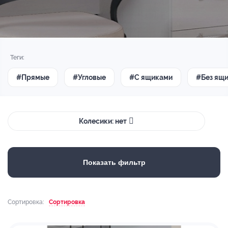
Теги:
#Прямые
#Угловые
#С ящиками
#Без ящ
Колесики: нет
Показать фильтр
Сортировка:
Сортировка