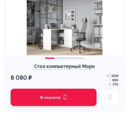
Стол компьютерный Мори
Ш:
1244
8 080 ₽
Г:
850
В:
770
В корзину