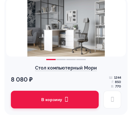
Стол компьютерный Мори
Ш:
1244
8 080 ₽
Г:
850
В:
770
В корзину