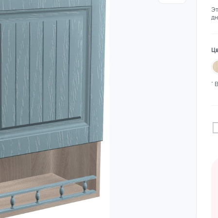
Эт
дн
Цв
* 