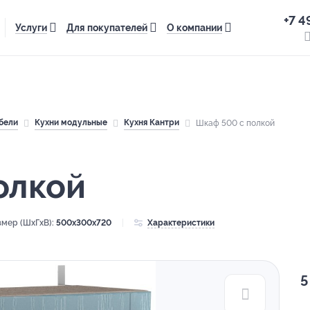
+7 4
Услуги
Для покупателей
О компании
бели
Кухни модульные
Кухня Кантри
Шкаф 500 с полкой
олкой
змер (ШхГхВ):
500x300x720
Характеристики
5