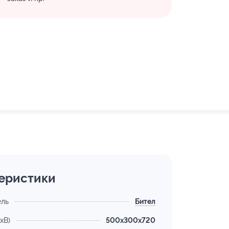
еристики
ель
Бител
хВ)
500x300x720