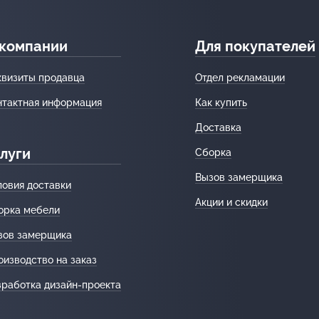
 компании
Для покупателей
квизиты продавца
Отдел рекламации
нтактная информация
Как купить
Доставка
луги
Сборка
Вызов замерщика
ловия доставки
Акции и скидки
орка мебели
зов замерщика
оизводство на заказ
зработка дизайн-проекта