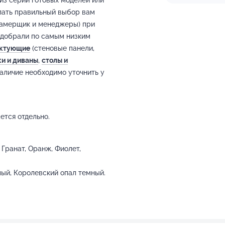
лать правильный выбор вам
замерщик и менеджеры) при
одобрали по самым низким
ектующие
(стеновые панели,
ки и диваны
,
столы и
аличие необходимо уточнить у
ется отдельно.
Гранат, Оранж, Фиолет,
лый, Королевский опал темный.