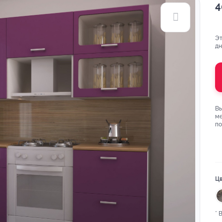
4
Эт
дн
Вы
ме
п
Цв
* 