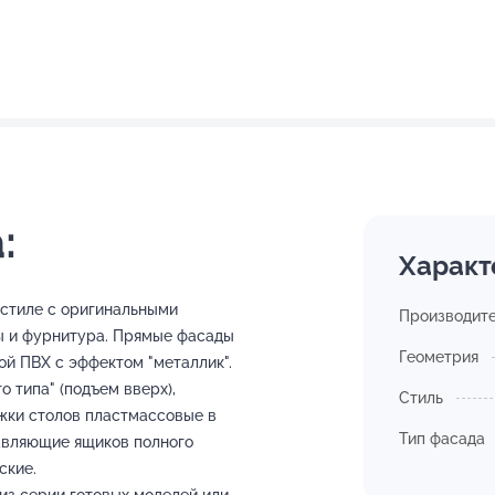
:
Характ
 стиле с оригинальными
Производит
ы и фурнитура. Прямые фасады
Геометрия
ой ПВХ с эффектом "металлик".
 типа" (подъем вверх),
Стиль
жки столов пластмассовые в
Тип фасада
авляющие ящиков полного
ские.
з серии готовых моделей или