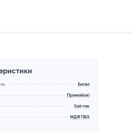
еристики
ель
Бител
Прямой(ая)
Хай-тек
МДФ ПВХ