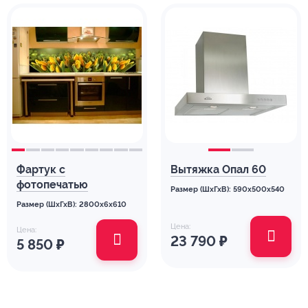
Фартук с
Вытяжка Опал 60
фотопечатью
Размер (ШхГхВ): 590x500x540
Размер (ШхГхВ): 2800x6x610
Цена:
Цена:
23 790
₽
5 850
₽