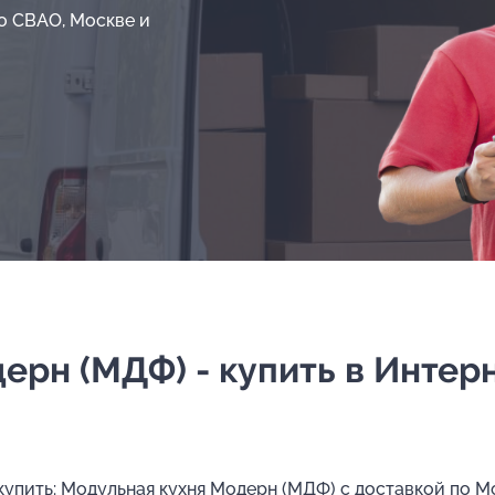
о СВАО, Москве и
ерн (МДФ) - купить в Интер
 купить: Модульная кухня Модерн (МДФ) с доставкой по 