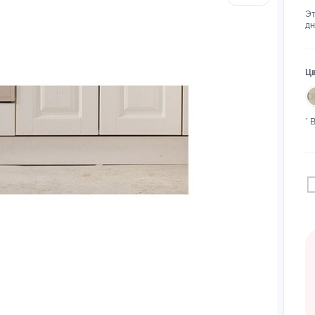
Эт
дн
Цв
* 