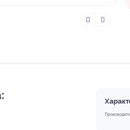
:
Характ
Производит