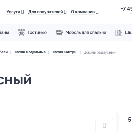
+7 4
Услуги
Для покупателей
О компании
ваны
Гостиные
Мебель для спальни
Шк
бели
Кухни модульные
Кухня Кантри
Цоколь радиусный
сный
5