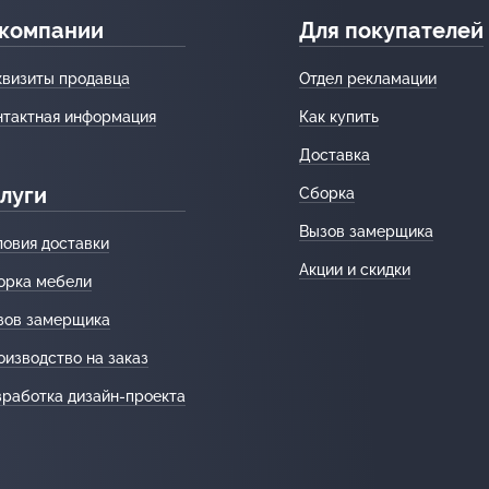
 компании
Для покупателей
квизиты продавца
Отдел рекламации
нтактная информация
Как купить
Доставка
луги
Сборка
Вызов замерщика
ловия доставки
Акции и скидки
орка мебели
зов замерщика
оизводство на заказ
зработка дизайн-проекта