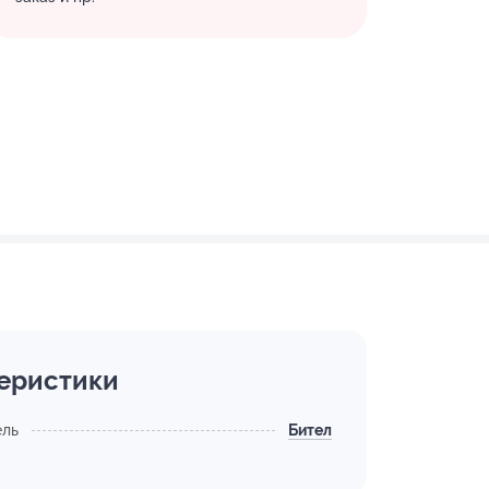
еристики
ель
Бител