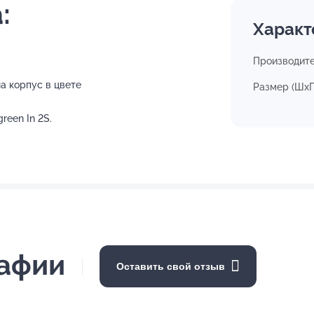
:
Характ
Производит
на корпус в цвете
Размер (ШхГ
reen In 2S.
рафии
Оставить свой отзыв