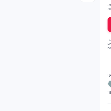
Эт
дн
Вы
ме
п
Цв
* 