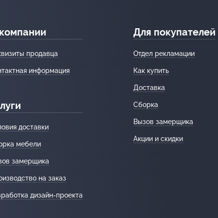
 компании
Для покупателей
квизиты продавца
Отдел рекламации
нтактная информация
Как купить
Доставка
луги
Сборка
Вызов замерщика
ловия доставки
Акции и скидки
орка мебели
зов замерщика
оизводство на заказ
зработка дизайн-проекта