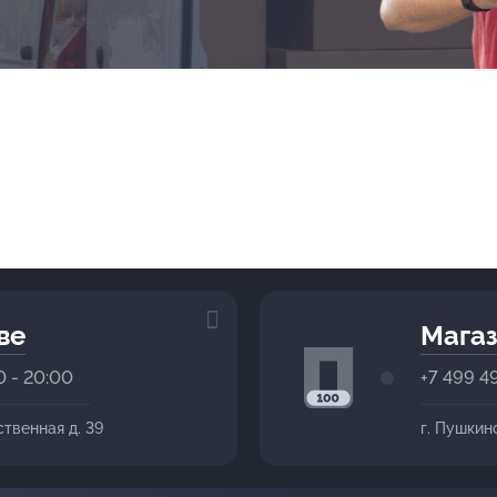
ве
Магаз
0 - 20:00
+7 499 4
ственная д. 39
г. Пушкин