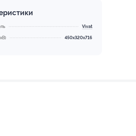
еристики
ель
Vivat
хВ)
450x320x716