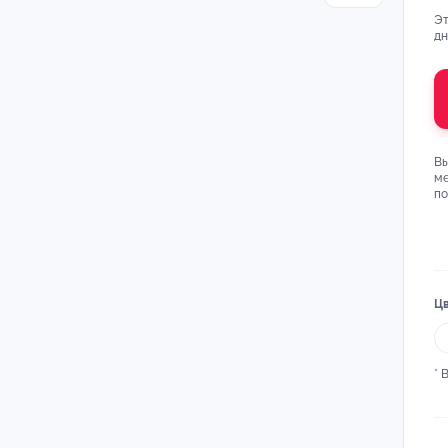
Эт
дн
Вы
ме
п
Цв
* 