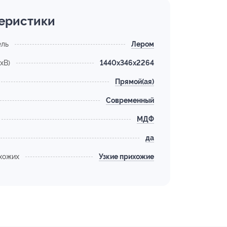
еристики
ель
Лером
хВ)
1440x346x2264
Прямой(ая)
Современный
МДФ
да
хожих
Узкие прихожие