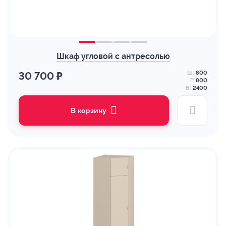
Шкаф угловой с антресолью
Ш:
800
30 700 ₽
Г:
800
В:
2400
В корзину