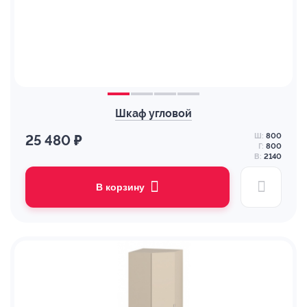
Шкаф угловой
Ш:
800
25 480 ₽
Г:
800
В:
2140
В корзину