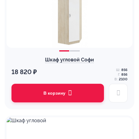
Шкаф угловой Софи
Ш:
856
18 820 ₽
Г:
856
В:
2100
В корзину