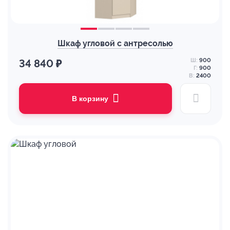
Шкаф угловой с антресолью
Ш:
900
34 840 ₽
Г:
900
В:
2400
В корзину