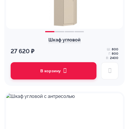
Шкаф угловой
Ш:
800
27 620 ₽
Г:
800
В:
2400
В корзину