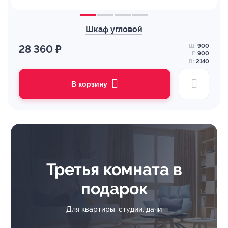
Шкаф угловой
Ш:
900
28 360 ₽
Г:
900
В:
2140
В корзину
Третья комната в
подарок
Для квартиры, студии, дачи