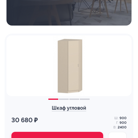
Шкаф угловой
Ш:
900
30 680 ₽
Г:
900
В:
2400