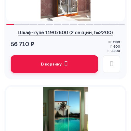
Шкаф-купе 1190х600 (2 секции, h=2200)
Ш:
1190
56 710 ₽
Г:
600
В:
2200
В корзину