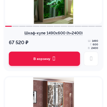
Шкаф-купе 1490х600 (h=2400)
Ш:
1490
67 520 ₽
Г:
600
В:
2400
В корзину