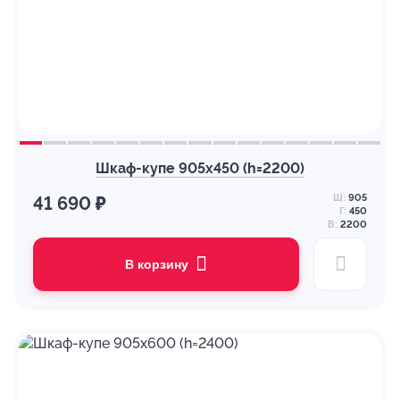
Шкаф-купе 905х450 (h=2200)
Ш:
905
41 690 ₽
Г:
450
В:
2200
В корзину