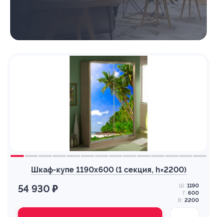
Шкаф-купе 1190х600 (1 секция, h=2200)
Ш:
1190
54 930 ₽
Г:
600
В:
2200