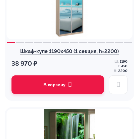
Шкаф-купе 1190х450 (1 секция, h=2200)
Ш:
1190
38 970 ₽
Г:
450
В:
2200
В корзину