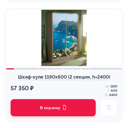
Шкаф-купе 1190х600 (2 секции, h=2400)
Ш:
1190
57 350 ₽
Г:
600
В:
2400
В корзину