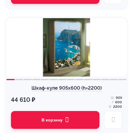
Шкаф-купе 905х600 (h=2200)
Ш:
905
44 610 ₽
Г:
600
В:
2200
В корзину