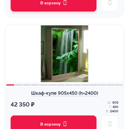
В корзину
Шкаф-купе 905х450 (h=2400)
Ш:
905
42 350 ₽
Г:
450
В:
2400
В корзину