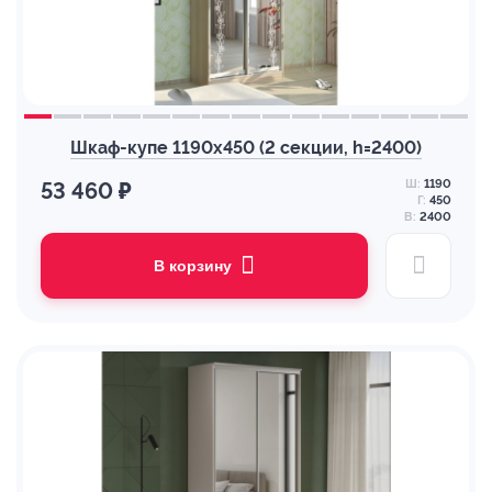
Шкаф-купе 1190х450 (2 секции, h=2400)
Ш:
1190
53 460 ₽
Г:
450
В:
2400
В корзину