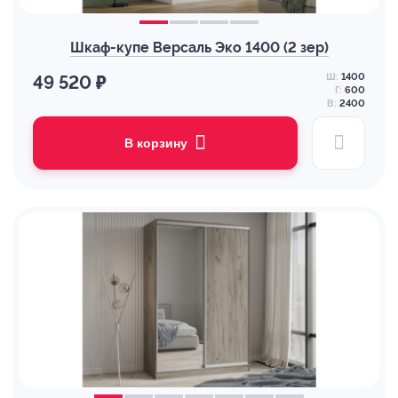
Шкаф-купе Версаль Эко 1400 (2 зер)
Ш:
1400
49 520 ₽
Г:
600
В:
2400
В корзину