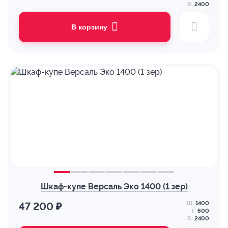
В:
2400
В корзину
Шкаф-купе Версаль Эко 1400 (1 зер)
Ш:
1400
47 200 ₽
Г:
600
В:
2400