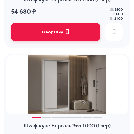
Ш:
1500
54 680 ₽
Г:
600
В:
2400
В корзину
Шкаф-купе Версаль Эко 1000 (1 зер)