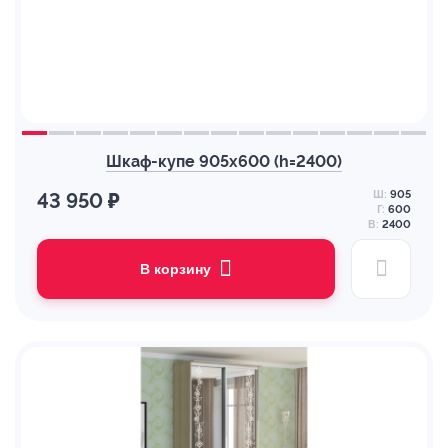
Шкаф-купе 905х600 (h=2400)
Ш:
905
43 950 ₽
Г:
600
В:
2400
В корзину