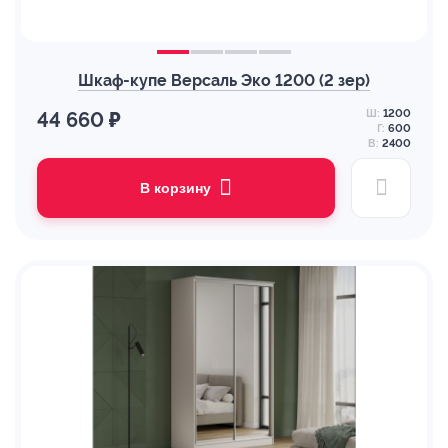
Шкаф-купе Версаль Эко 1200 (2 зер)
Ш:
1200
44 660 ₽
Г:
600
В:
2400
В корзину