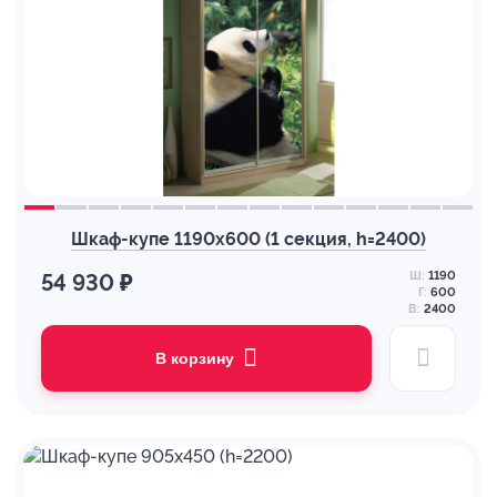
Шкаф-купе 1190х600 (1 секция, h=2400)
Ш:
1190
54 930 ₽
Г:
600
В:
2400
В корзину