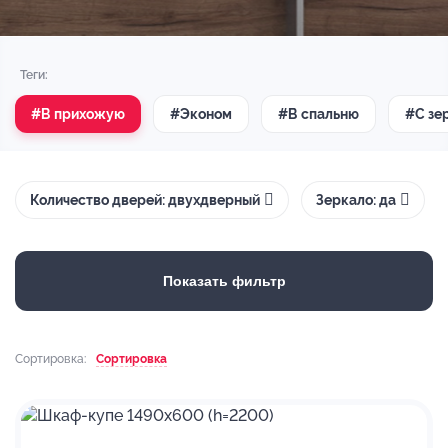
Теги:
#В прихожую
#Эконом
#В спальню
#С зе
Количество дверей: двухдверный
Зеркало: да
Показать фильтр
Сортировка:
Сортировка