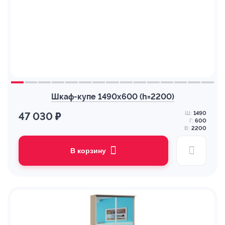
Шкаф-купе 1490х600 (h=2200)
Ш:
1490
47 030 ₽
Г:
600
В:
2200
В корзину