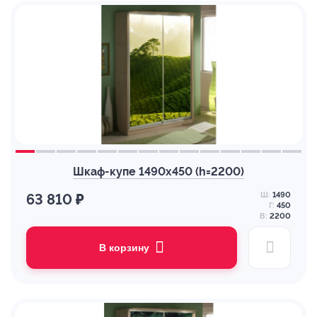
Шкаф-купе 1490х450 (h=2200)
Ш:
1490
63 810 ₽
Г:
450
В:
2200
В корзину