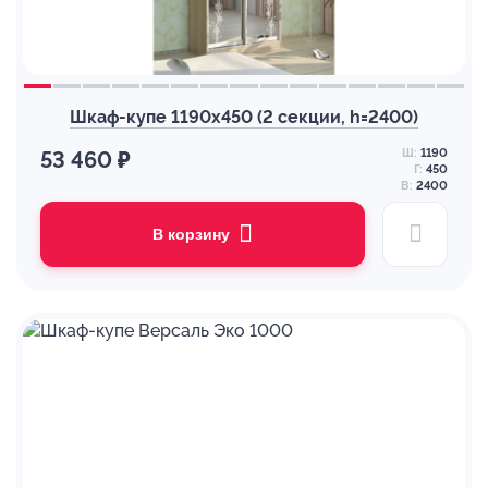
Шкаф-купе 1190х450 (2 секции, h=2400)
Ш:
1190
53 460 ₽
Г:
450
В:
2400
В корзину