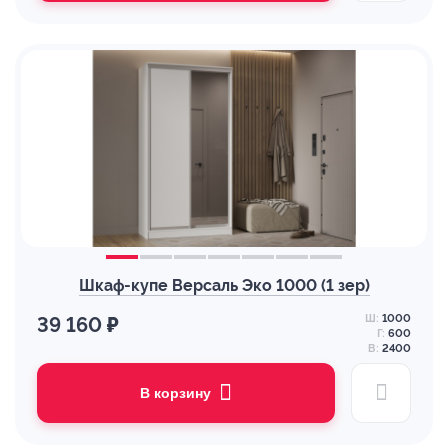
Шкаф-купе Версаль Эко 1000 (1 зер)
Ш:
1000
39 160 ₽
Г:
600
В:
2400
В корзину