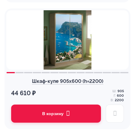
Шкаф-купе 905х600 (h=2200)
Ш:
905
44 610 ₽
Г:
600
В:
2200
В корзину