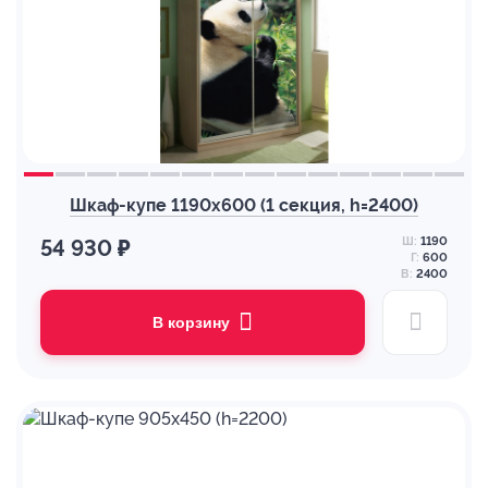
Шкаф-купе 1190х600 (1 секция, h=2400)
Ш:
1190
54 930 ₽
Г:
600
В:
2400
В корзину