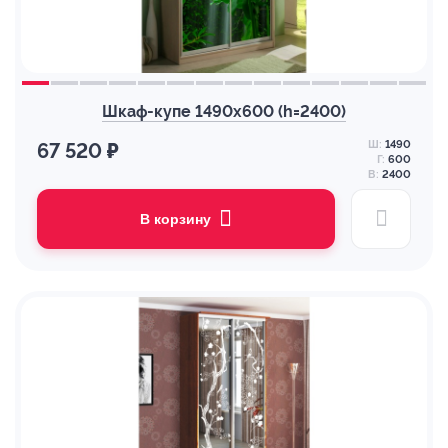
Шкаф-купе 1490х600 (h=2400)
Ш:
1490
67 520 ₽
Г:
600
В:
2400
В корзину