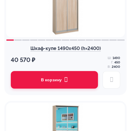
Шкаф-купе 1490х450 (h=2400)
Ш:
1490
40 570 ₽
Г:
450
В:
2400
В корзину