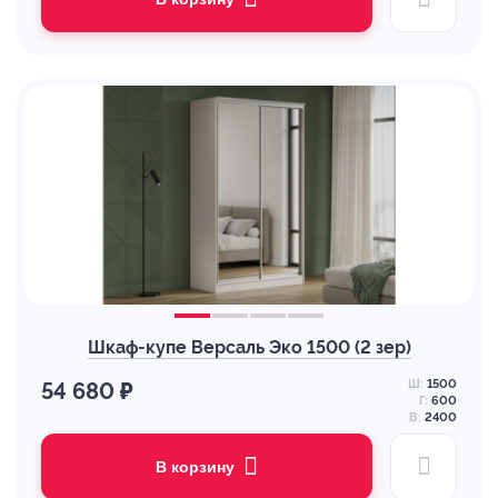
Шкаф-купе Версаль Эко 1500 (2 зер)
Ш:
1500
54 680 ₽
Г:
600
В:
2400
В корзину