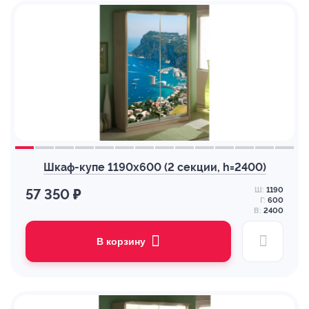
Шкаф-купе 1190х600 (2 секции, h=2400)
Ш:
1190
57 350 ₽
Г:
600
В:
2400
В корзину