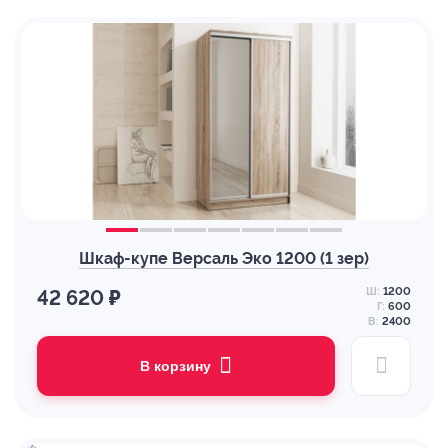
Шкаф-купе Версаль Эко 1200 (1 зер)
Ш:
1200
42 620 ₽
Г:
600
В:
2400
В корзину