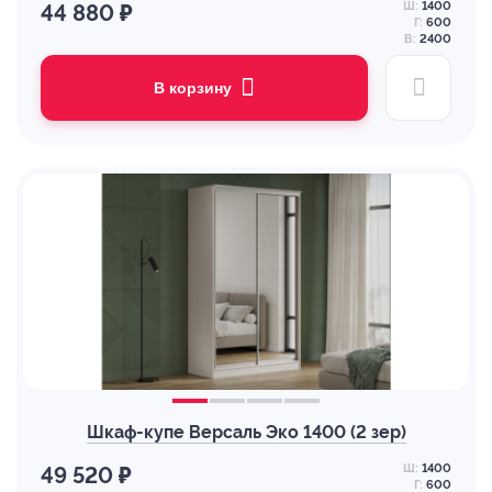
Ш:
1400
44 880 ₽
Г:
600
В:
2400
В корзину
Шкаф-купе Версаль Эко 1400 (2 зер)
Ш:
1400
49 520 ₽
Г:
600