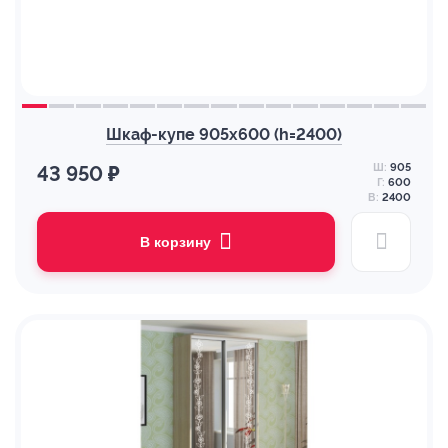
Шкаф-купе 905х600 (h=2400)
Ш:
905
43 950 ₽
Г:
600
В:
2400
В корзину