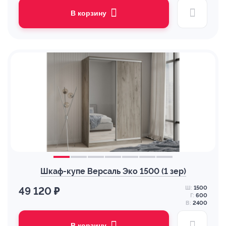
В корзину
Шкаф-купе Версаль Эко 1500 (1 зер)
Ш:
1500
49 120 ₽
Г:
600
В:
2400
В корзину