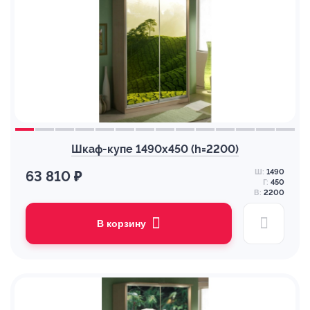
Шкаф-купе 1490х450 (h=2200)
Ш:
1490
63 810 ₽
Г:
450
В:
2200
В корзину