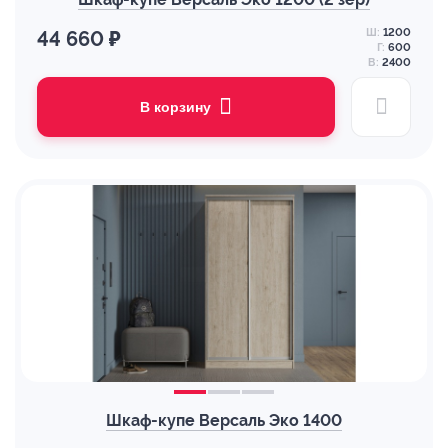
Ш:
1200
44 660 ₽
Г:
600
В:
2400
В корзину
Шкаф-купе Версаль Эко 1400