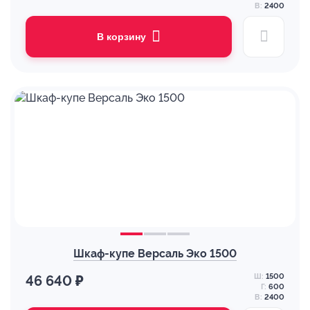
В:
2400
В корзину
Шкаф-купе Версаль Эко 1500
Ш:
1500
46 640 ₽
Г:
600
В:
2400