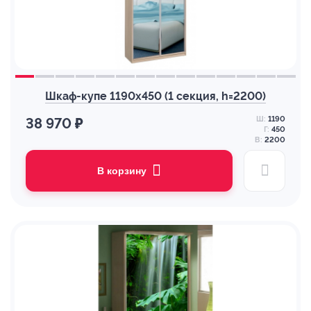
Шкаф-купе 1190х450 (1 секция, h=2200)
Ш:
1190
38 970 ₽
Г:
450
В:
2200
В корзину