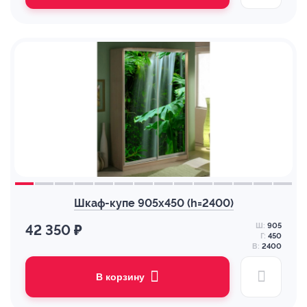
Шкаф-купе 905х450 (h=2400)
Ш:
905
42 350 ₽
Г:
450
В:
2400
В корзину