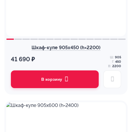
Шкаф-купе 905х450 (h=2200)
Ш:
905
41 690 ₽
Г:
450
В:
2200
В корзину