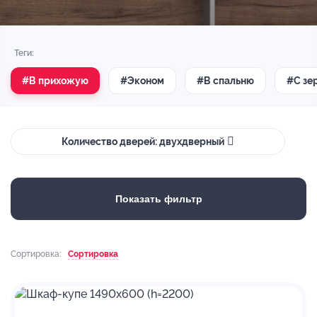
Теги:
#В прихожую
#Эконом
#В спальню
#С зе
Количество дверей: двухдверный
Показать фильтр
Сортировка:
Сортировка