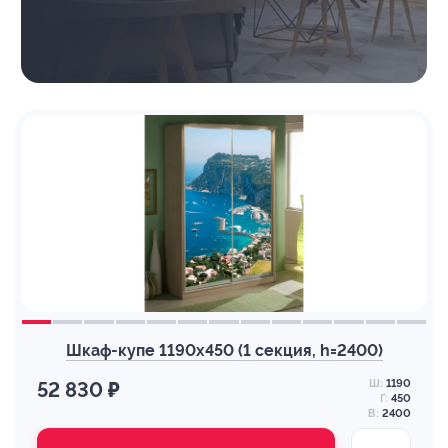
Шкаф-купе 1190х450 (1 секция, h=2400)
Ш:
1190
52 830 ₽
Г:
450
В:
2400