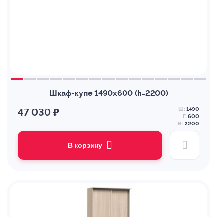
Шкаф-купе 1490х600 (h=2200)
Ш:
1490
47 030 ₽
Г:
600
В:
2200
В корзину