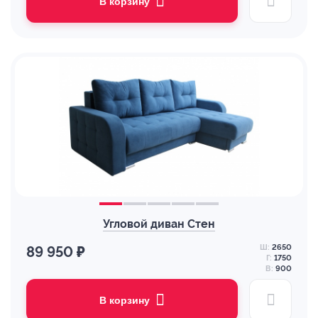
В корзину
Угловой диван Стен
Ш:
2650
89 950 ₽
Г:
1750
В:
900
В корзину