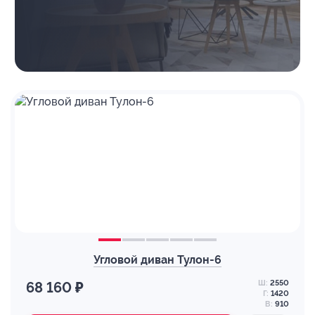
Угловой диван Тулон-6
Ш:
2550
68 160 ₽
Г:
1420
В:
910