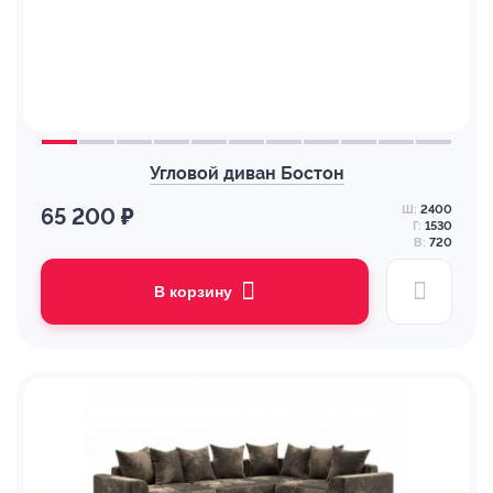
Угловой диван Бостон
Ш:
2400
65 200 ₽
Г:
1530
В:
720
В корзину