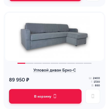
Угловой диван Бриз-С
Ш:
2400
89 950 ₽
Г:
1720
В:
850
В корзину