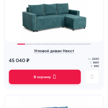
Угловой диван Некст
Ш:
2220
45 040 ₽
Г:
1420
В:
850
В корзину