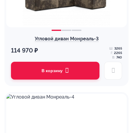
Угловой диван Монреаль-3
Ш:
3265
114 970 ₽
Г:
2265
В:
740
В корзину