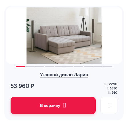
Угловой диван Ларио
Ш:
2290
53 960 ₽
Г:
1630
В:
910
В корзину