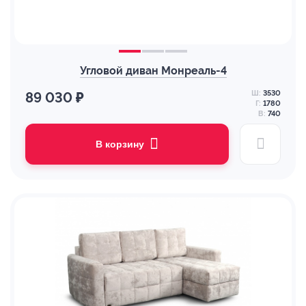
Угловой диван Монреаль-4
Ш:
3530
89 030 ₽
Г:
1780
В:
740
В корзину