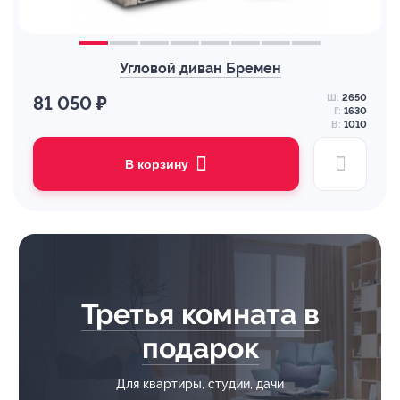
Угловой диван Бремен
Ш:
2650
81 050 ₽
Г:
1630
В:
1010
В корзину
Третья комната в
подарок
Для квартиры, студии, дачи