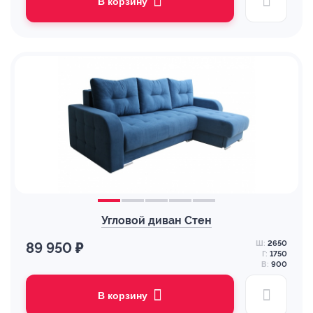
В корзину
Угловой диван Стен
Ш:
2650
89 950 ₽
Г:
1750
В:
900
В корзину