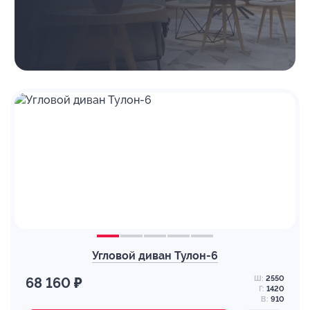
Угловой диван Тулон-6
Ш:
2550
68 160 ₽
Г:
1420
В:
910