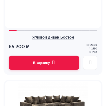
Угловой диван Бостон
Ш:
2400
65 200 ₽
Г:
1530
В:
720
В корзину