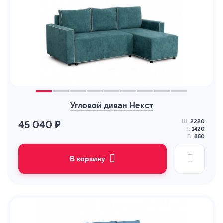
Угловой диван Некст
Ш:
2220
45 040 ₽
Г:
1420
В:
850
В корзину