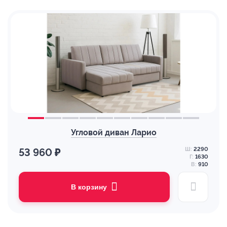
Угловой диван Ларио
Ш:
2290
53 960 ₽
Г:
1630
В:
910
В корзину