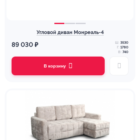
Угловой диван Монреаль-4
Ш:
3530
89 030 ₽
Г:
1780
В:
740
В корзину