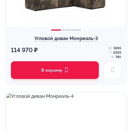
Угловой диван Монреаль-3
Ш:
3265
114 970 ₽
Г:
2265
В:
740
В корзину