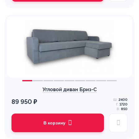
Угловой диван Бриз-С
Ш:
2400
89 950 ₽
Г:
1720
В:
850
В корзину