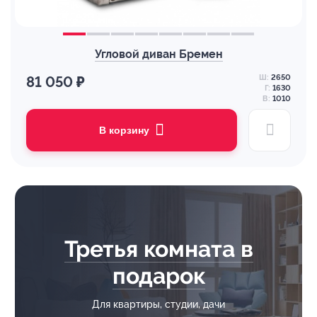
Угловой диван Бремен
Ш:
2650
81 050 ₽
Г:
1630
В:
1010
В корзину
Третья комната в
подарок
Для квартиры, студии, дачи