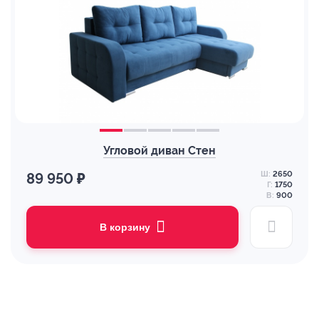
Угловой диван Стен
Ш:
2650
89 950 ₽
Г:
1750
В:
900
В корзину