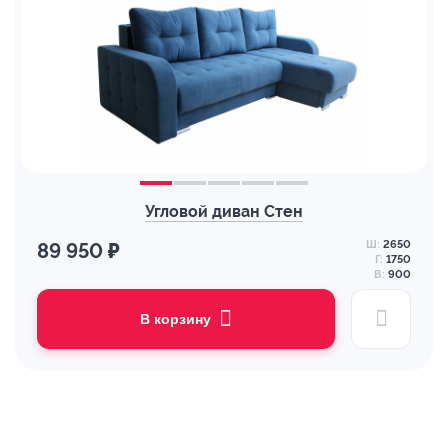
Угловой диван Стен
Ш:
2650
89 950 ₽
Г:
1750
В:
900
В корзину