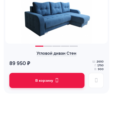
Угловой диван Стен
Ш:
2650
89 950 ₽
Г:
1750
В:
900
В корзину