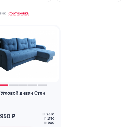
вка:
Сортировка
Угловой диван Стен
Ш:
2650
 950 ₽
Г:
1750
В:
900