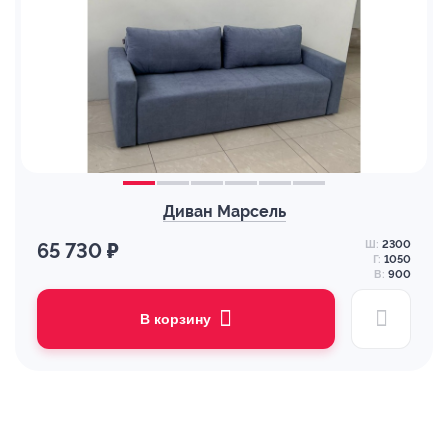
Диван Марсель
Ш:
2300
65 730 ₽
Г:
1050
В:
900
В корзину