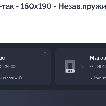
-так - 150х190 - Незав.пруж
ве
Магаз
0 - 20:00
+7 499 4
ственная д. 39
г. Пушкин