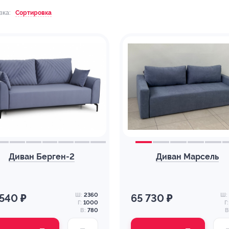
вка:
Сортировка
Диван Берген-2
Диван Марсель
Ш:
2360
Ш:
 540 ₽
65 730 ₽
Г:
1000
Г:
В:
780
В