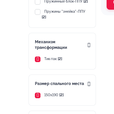
Пружинный блок-ППУ
[2]
Пружины "змейка"-ППУ
[2]
Механизм
трансформации
Тик-так
[2]
Размер спального места
150х190
[2]