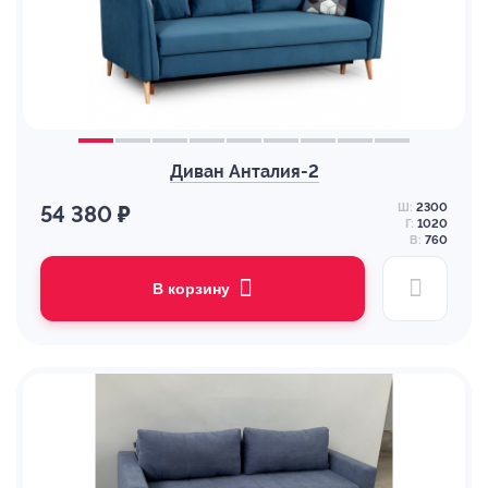
Диван Анталия-2
Ш:
2300
54 380 ₽
Г:
1020
В:
760
В корзину