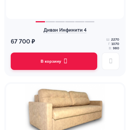
Диван Инфинити 4
Ш:
2270
67 700 ₽
Г:
1070
В:
980
В корзину