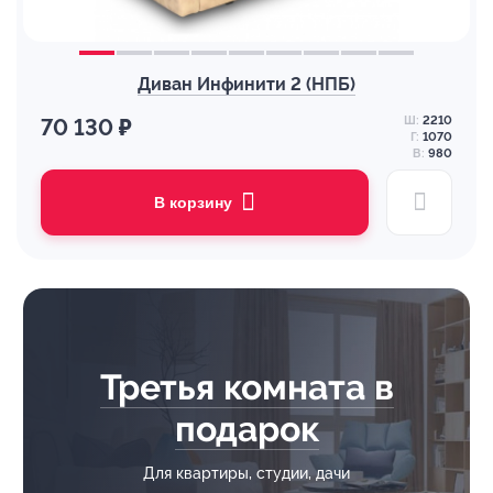
Диван Инфинити 2 (НПБ)
Ш:
2210
70 130 ₽
Г:
1070
В:
980
В корзину
Третья комната в
подарок
Для квартиры, студии, дачи