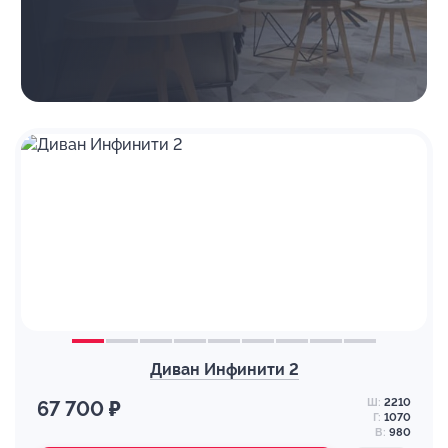
Диван Инфинити 2
Ш:
2210
67 700 ₽
Г:
1070
В:
980