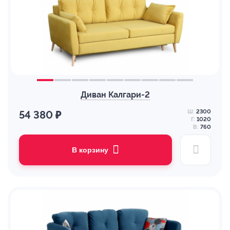
Диван Калгари-2
Ш:
2300
54 380 ₽
Г:
1020
В:
760
В корзину