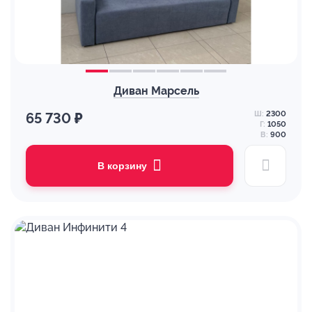
Диван Марсель
Ш:
2300
65 730 ₽
Г:
1050
В:
900
В корзину