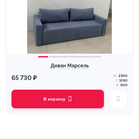
Диван Марсель
Ш:
2300
65 730 ₽
Г:
1050
В:
900
В корзину