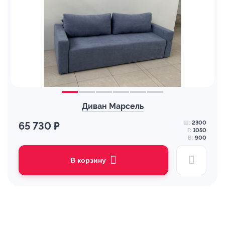
Диван Марсель
Ш:
2300
65 730 ₽
Г:
1050
В:
900
В корзину