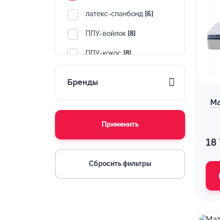
латекс-спанбонд
[6]
ППУ-войлок
[8]
ППУ-кокос
[8]
Бренды
Ма
Применить
18
Сбросить фильтры