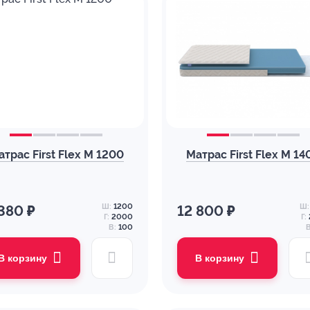
атрас First Flex M 1200
Матрас First Flex M 14
Ш:
1200
Ш:
 380 ₽
12 800 ₽
Г:
2000
Г:
В:
100
В
В корзину
В корзину