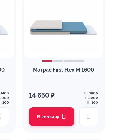
00
Матрас First Flex M 1600
1400
Ш:
1600
14 660 ₽
2000
Г:
2000
:
100
В:
100
В корзину