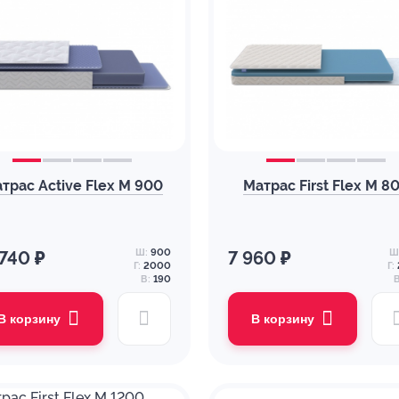
трас Active Flex M 900
Матрас First Flex M 8
Ш:
900
Ш
 740 ₽
7 960 ₽
Г:
2000
Г:
В:
190
В
В корзину
В корзину