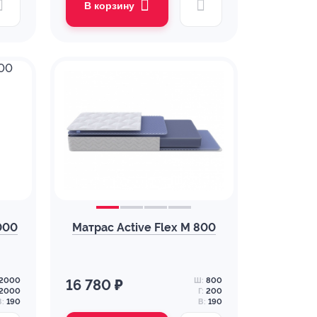
В корзину
000
Матрас Active Flex M 800
2000
Ш:
800
16 780 ₽
2000
Г:
200
В:
190
В:
190