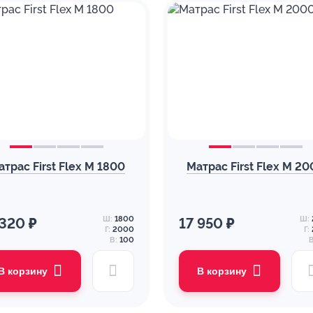
атрас First Flex M 1800
Матрас First Flex M 2
Ш:
1800
Ш:
 320 ₽
17 950 ₽
Г:
2000
Г:
В:
100
В
В корзину
В корзину