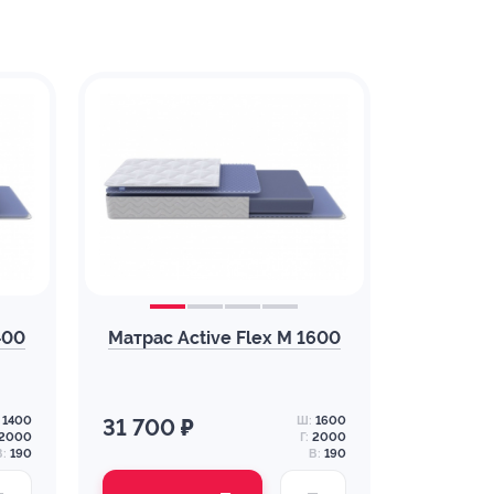
400
Матрас Active Flex M 1600
1400
Ш:
1600
31 700 ₽
2000
Г:
2000
В:
190
В:
190