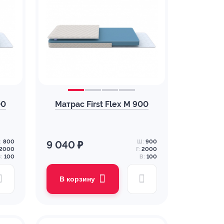
00
Матрас First Flex M 900
:
800
Ш:
900
9 040 ₽
2000
Г:
2000
:
100
В:
100
В корзину