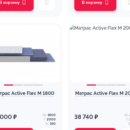
В корзину
В корзину
трас Active Flex M 1800
Матрас Active Flex M 2
Ш:
1800
Ш:
 000 ₽
38 740 ₽
Г:
2000
Г:
В:
190