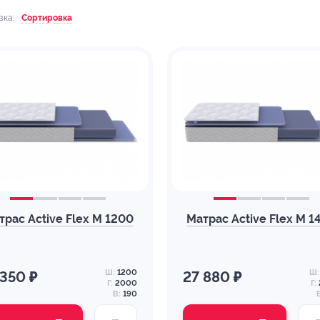
вка:
Сортировка
трас Active Flex M 1200
Матрас Active Flex M 1
Ш:
1200
Ш:
 350 ₽
27 880 ₽
Г:
2000
Г:
В:
190