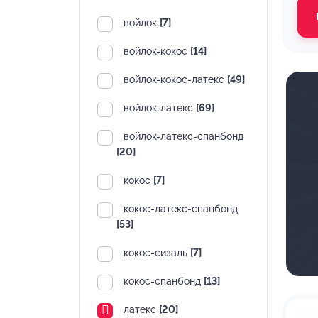
войлок
[7]
войлок-кокос
[14]
войлок-кокос-латекс
[49]
войлок-латекс
[69]
войлок-латекс-спанбонд
[20]
кокос
[7]
кокос-латекс-спанбонд
[53]
кокос-сизаль
[7]
кокос-спанбонд
[13]
латекс
[20]