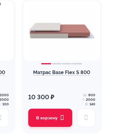
000
Матрас Base Flex S 800
2000
Ш:
800
10 300 ₽
2000
Г:
2000
:
100
В:
140
В корзину