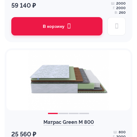
Ш:
2000
59 140 ₽
Г:
2000
В:
260
В корзину
Матрас Green M 800
Ш:
800
25 560 ₽
Г:
2000