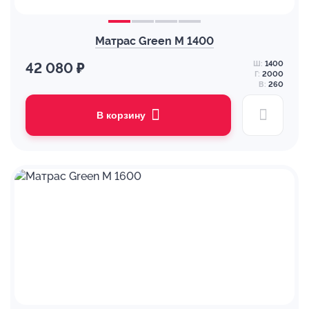
Матрас Green M 1400
Ш:
1400
42 080 ₽
Г:
2000
В:
260
В корзину