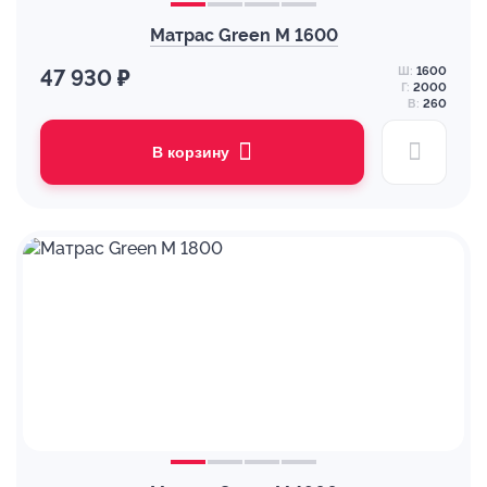
Матрас Green M 1600
Ш:
1600
47 930 ₽
Г:
2000
В:
260
В корзину