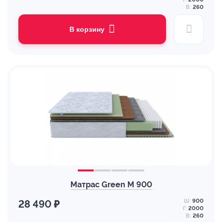
В:
260
В корзину
Матрас Green M 900
Ш:
900
28 490 ₽
Г:
2000
В:
260