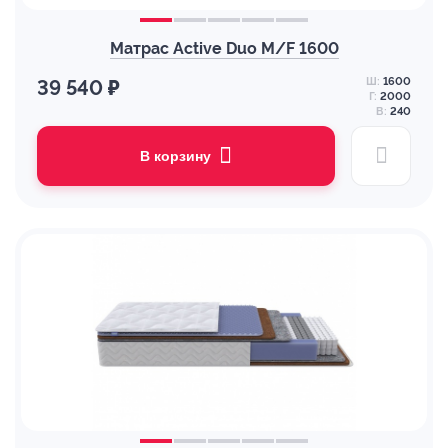
Матрас Active Duo M/F 1600
Ш:
1600
39 540 ₽
Г:
2000
В:
240
В корзину