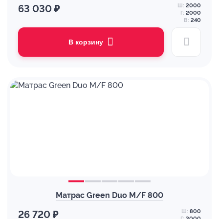
Ш:
2000
63 030 ₽
Г:
2000
В:
240
В корзину
Матрас Green Duo M/F 800
Ш:
800
26 720 ₽
Г:
2000