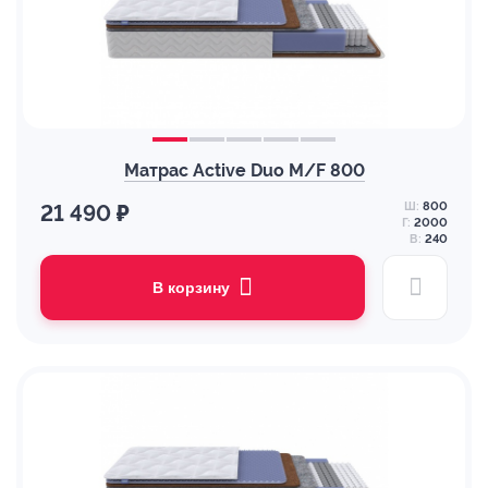
Матрас Active Duo M/F 800
Ш:
800
21 490 ₽
Г:
2000
В:
240
В корзину