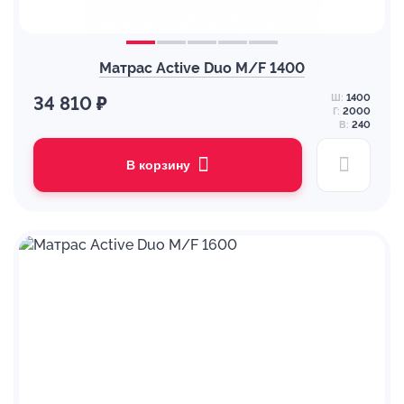
Матрас Active Duo M/F 1400
Ш:
1400
34 810 ₽
Г:
2000
В:
240
В корзину