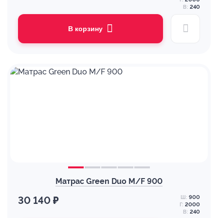
В:
240
В корзину
Матрас Green Duo M/F 900
Ш:
900
30 140 ₽
Г:
2000
В:
240