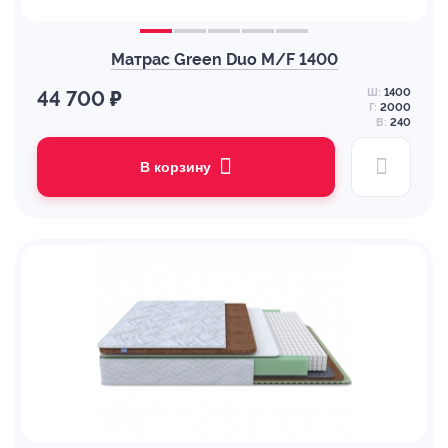
Матрас Green Duo M/F 1400
Ш:
1400
44 700 ₽
Г:
2000
В:
240
В корзину