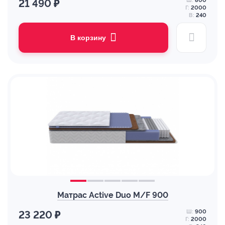
Ш:
800
21 490 ₽
Г:
2000
В:
240
В корзину
Матрас Active Duo M/F 900
Ш:
900
23 220 ₽
Г:
2000