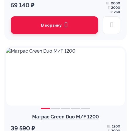
Ш:
2000
59 140 ₽
Г:
2000
В:
260
В корзину
Матрас Green Duo M/F 1200
Ш:
1200
39 590 ₽
Г:
2000