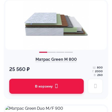
Матрас Green M 800
Ш:
800
25 560 ₽
Г:
2000
В:
260
В корзину