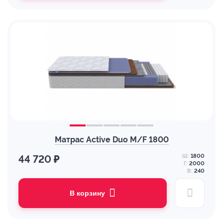
Матрас Active Duo M/F 1800
Ш:
1800
44 720 ₽
Г:
2000
В:
240
В корзину