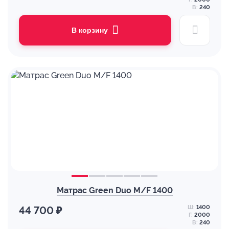
В:
240
В корзину
Матрас Green Duo M/F 1400
Ш:
1400
44 700 ₽
Г:
2000
В:
240