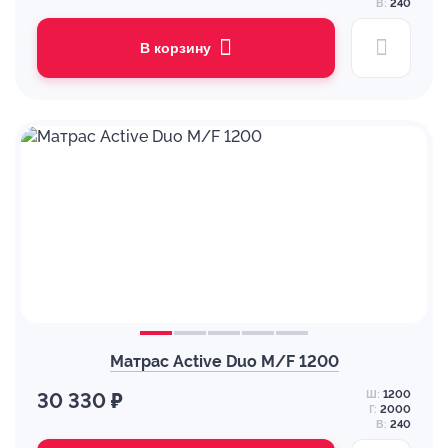
В:
240
В корзину
Матрас Active Duo M/F 1200
Ш:
1200
30 330 ₽
Г:
2000
В:
240