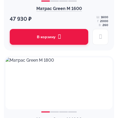
Матрас Green M 1600
Ш:
1600
47 930 ₽
Г:
2000
В:
260
В корзину