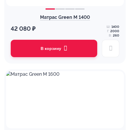
Матрас Green M 1400
Ш:
1400
42 080 ₽
Г:
2000
В:
260
В корзину