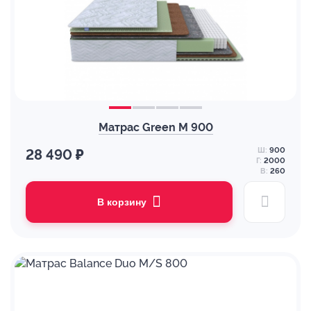
Матрас Green M 900
Ш:
900
28 490 ₽
Г:
2000
В:
260
В корзину