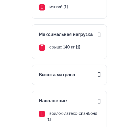
мягкий
[1]
Максимальная нагрузка
свыше 140 кг
[1]
Высота матраса
Наполнение
войлок-латекс-спанбонд
[1]