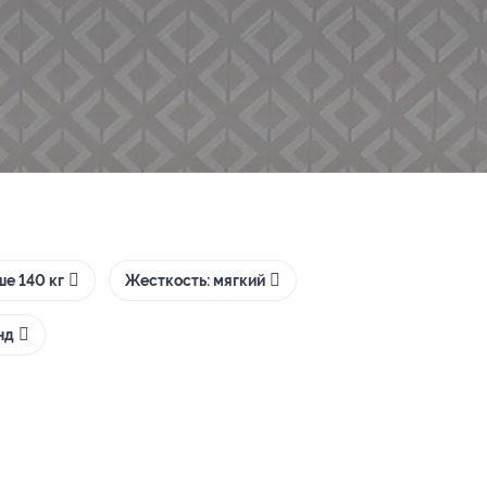
е 140 кг
Жесткость: мягкий
нд