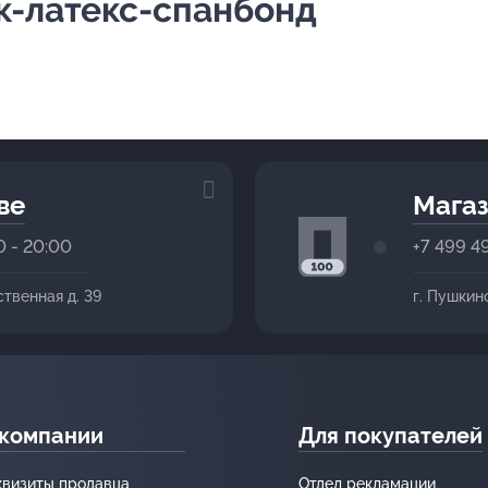
ок-латекс-спанбонд
ве
Магаз
0 - 20:00
+7 499 4
ственная д. 39
г. Пушкин
 компании
Для покупателей
квизиты продавца
Отдел рекламации