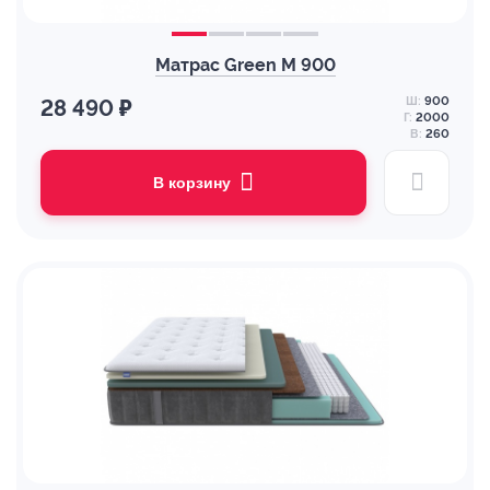
Матрас Green M 900
Ш:
900
28 490 ₽
Г:
2000
В:
260
В корзину