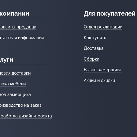
 компании
Для покупателей
квизиты продавца
Отдел рекламации
нтактная информация
Как купить
Доставка
луги
Сборка
Вызов замерщика
ловия доставки
Акции и скидки
орка мебели
зов замерщика
оизводство на заказ
зработка дизайн-проекта