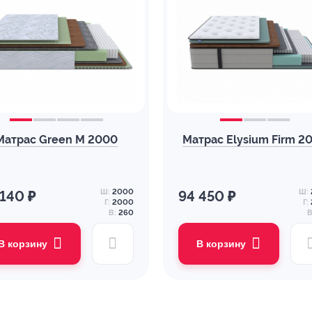
Матрас Green M 2000
Матрас Elysium Firm 2
Ш:
2000
Ш:
 140 ₽
94 450 ₽
Г:
2000
Г:
В:
260
В
В корзину
В корзину