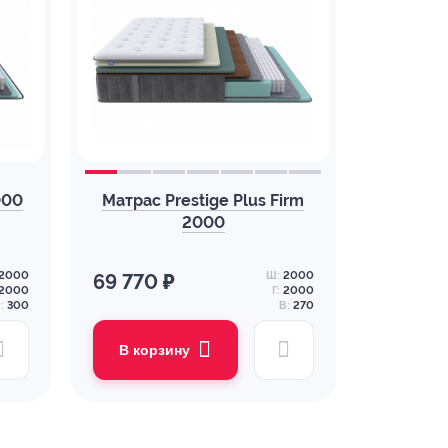
000
Матрас Prestige Plus Firm
2000
2000
Ш:
2000
69 770 ₽
2000
Г:
2000
:
300
В:
270
В корзину