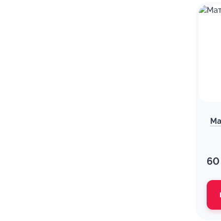
Ма
60