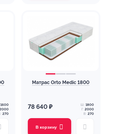
00
Матрас Orto Medic 1800
1600
Ш:
1800
78 640 ₽
2000
Г:
2000
:
270
В:
270
В корзину