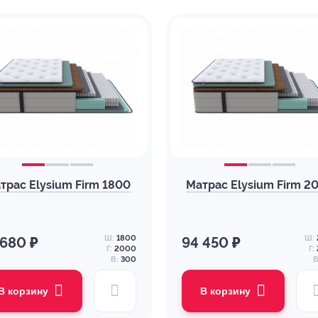
трас Elysium Firm 1800
Матрас Elysium Firm 2
Ш:
1800
Ш:
 680 ₽
94 450 ₽
Г:
2000
Г:
В:
300
В
В корзину
В корзину