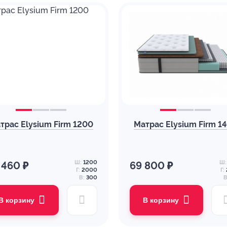
трас Elysium Firm 1200
Матрас Elysium Firm 1
Ш:
1200
Ш:
 460 ₽
69 800 ₽
Г:
2000
Г:
В:
300
В
В корзину
В корзину