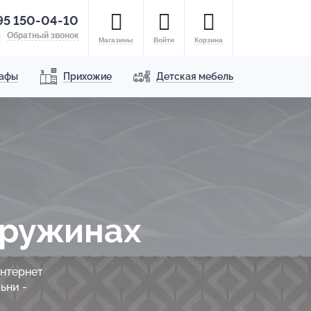
95 150-04-10
Обратный звонок
Магазины
Войти
Корзина
афы
Прихожие
Детская мебель
пружинах
интернет
ьни -