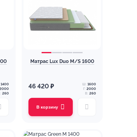
400
Матрас Lux Duo M/S 1600
1400
Ш:
1600
46 420 ₽
2000
Г:
2000
:
260
В:
260
В корзину