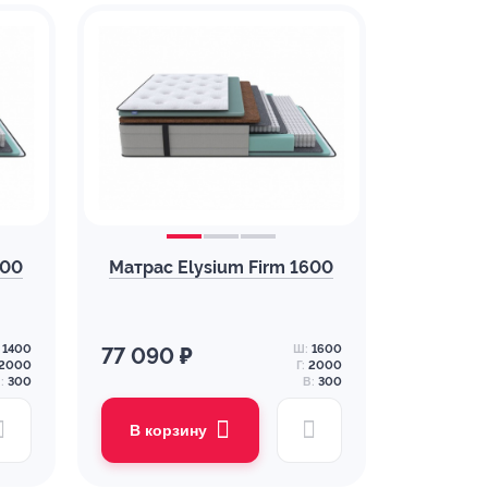
400
Матрас Elysium Firm 1600
1400
Ш:
1600
77 090 ₽
2000
Г:
2000
:
300
В:
300
В корзину