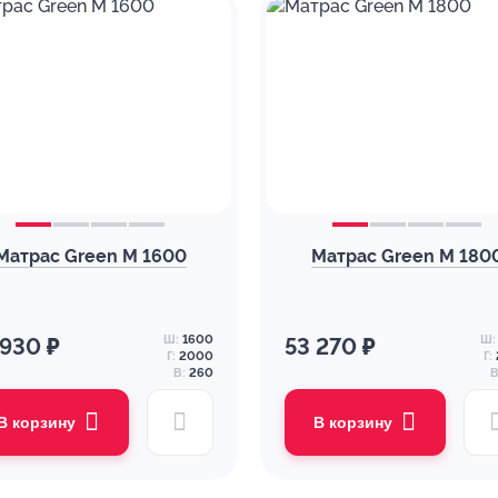
Матрас Green M 1600
Матрас Green M 180
Ш:
1600
Ш:
 930 ₽
53 270 ₽
Г:
2000
Г:
В:
260
В
В корзину
В корзину