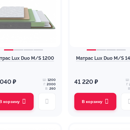
трас Lux Duo M/S 1200
Матрас Lux Duo M/S 1
Ш:
1200
Ш:
 040 ₽
41 220 ₽
Г:
2000
Г:
В:
260
В
В корзину
В корзину