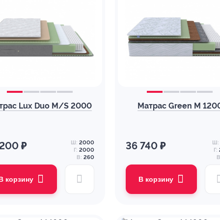
трас Lux Duo M/S 2000
Матрас Green M 120
Ш:
2000
Ш:
 200 ₽
36 740 ₽
Г:
2000
Г:
В:
260
В
В корзину
В корзину