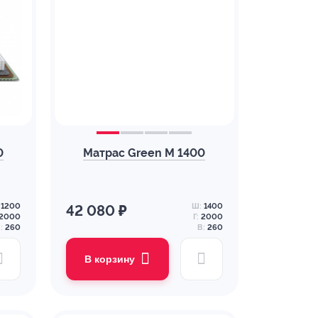
0
Матрас Green M 1400
1200
Ш:
1400
42 080 ₽
2000
Г:
2000
:
260
В:
260
В корзину