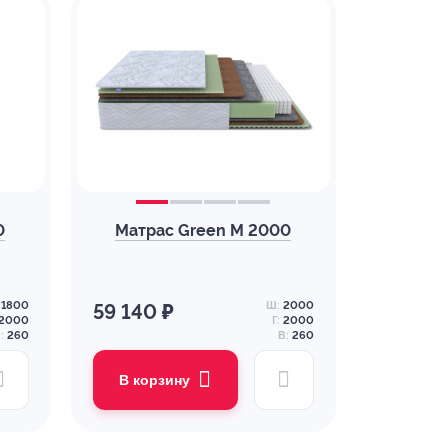
0
Матрас Green M 2000
1800
Ш:
2000
59 140 ₽
2000
Г:
2000
:
260
В:
260
В корзину