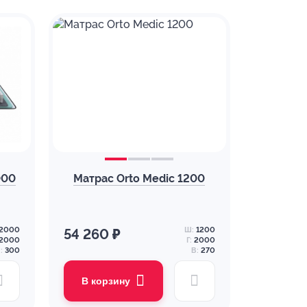
000
Матрас Orto Medic 1200
2000
Ш:
1200
54 260 ₽
2000
Г:
2000
:
300
В:
270
В корзину