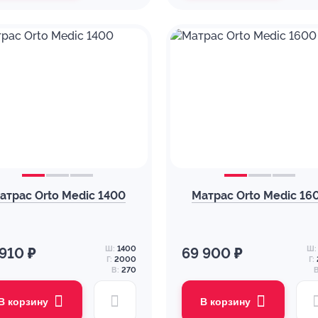
атрас Orto Medic 1400
Матрас Orto Medic 16
Ш:
1400
Ш:
 910 ₽
69 900 ₽
Г:
2000
Г:
В:
270
В
В корзину
В корзину