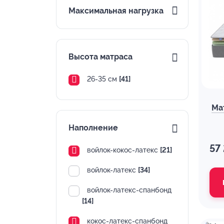
Максимальная нагрузка
Высота матраса
26-35 см
[41]
Ма
Наполнение
57
войлок-кокос-латекс
[21]
войлок-латекс
[34]
войлок-латекс-спанбонд
[14]
кокос-латекс-спанбонд