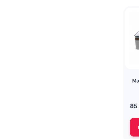
Ма
85