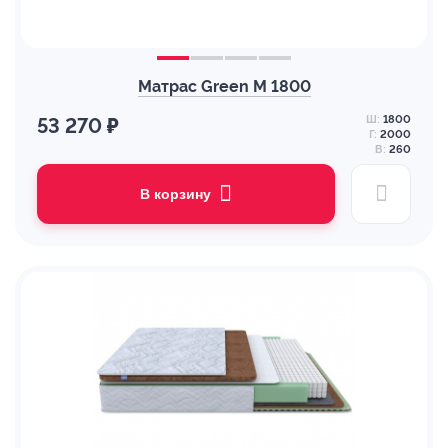
Матрас Green M 1800
Ш:
1800
53 270 ₽
Г:
2000
В:
260
В корзину