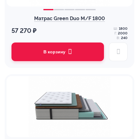
Матрас Green Duo M/F 1800
Ш:
1800
57 270 ₽
Г:
2000
В:
240
В корзину