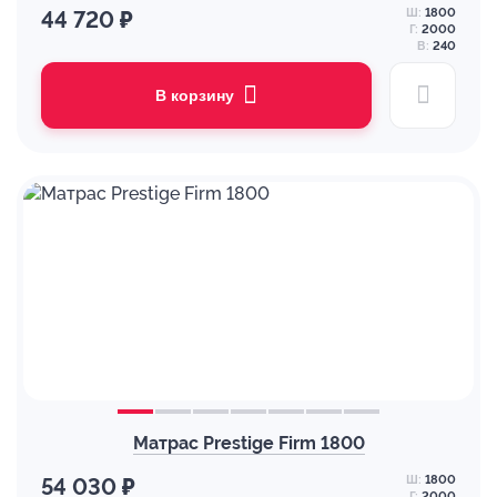
Ш:
1800
44 720 ₽
Г:
2000
В:
240
В корзину
Матрас Prestige Firm 1800
Ш:
1800
54 030 ₽
Г:
2000