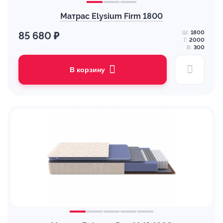
Матрас Elysium Firm 1800
Ш:
1800
85 680 ₽
Г:
2000
В:
300
В корзину