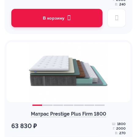
В:
240
В корзину
Матрас Prestige Plus Firm 1800
Ш:
1800
63 830 ₽
Г:
2000
В:
270