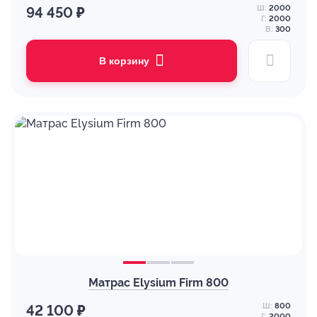
Ш:
2000
94 450 ₽
Г:
2000
В:
300
В корзину
Матрас Elysium Firm 800
Ш:
800
42 100 ₽
Г:
2000