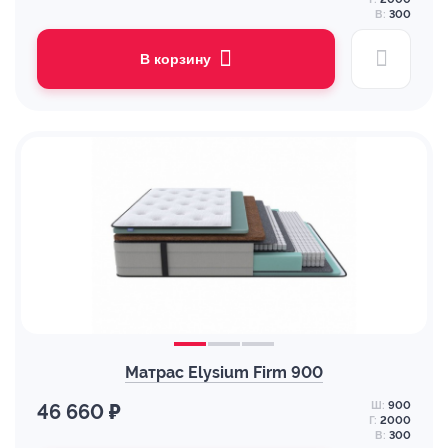
В:
300
В корзину
Матрас Elysium Firm 900
Ш:
900
46 660 ₽
Г:
2000
В:
300