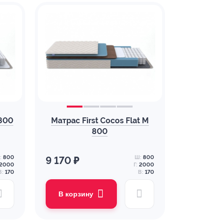
 800
Матрас First Cocos Flat M
800
:
800
Ш:
800
9 170 ₽
2000
Г:
2000
В:
170
В:
170
В корзину