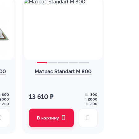
800
Матрас Standart M 800
:
800
Ш:
800
13 610 ₽
2000
Г:
2000
:
260
В:
200
В корзину