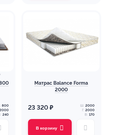
 800
Матрас Balance Forma
2000
:
800
Ш:
2000
23 320 ₽
2000
Г:
2000
:
240
В:
170
В корзину