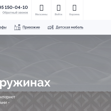
95 150-04-10
Обратный звонок
Магазины
Войти
Корзина
афы
Прихожие
Детская мебель
пружинах
интернет
ьни -