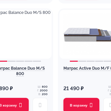
трас Balance Duo M/S
Матрас Active Duo M/F
800
Ш:
800
Ш
 890 ₽
21 490 ₽
Г:
2000
Г:
В:
200
В
В корзину
В корзину