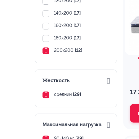
120х200
[17]
140х200
[17]
160х200
[17]
180х200
[17]
200х200
[12]
Жесткость
17
средний
[29]
Максимальная нагрузка
90-140 кг
[29]