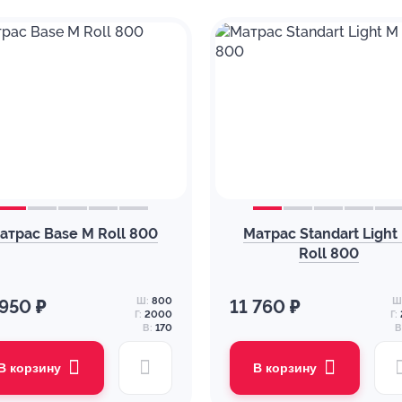
атрас Base M Roll 800
Матрас Standart Light
Roll 800
Ш:
800
Ш
 950 ₽
11 760 ₽
Г:
2000
Г:
В:
170
В
В корзину
В корзину