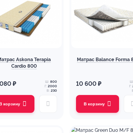
Матрас Askona Terapia
Матрас Balance Forma 
Cardio 800
Ш:
800
Ш
 080 ₽
10 600 ₽
Г:
2000
Г:
В:
230
В корзину
В корзину