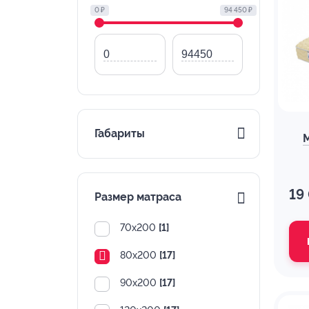
0 ₽
94 450 ₽
Габариты
19
Размер матраса
70х200
[1]
80х200
[17]
90х200
[17]