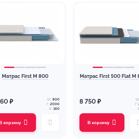
Матрас First M 800
Матрас First 500 Flat M
Ш:
800
Ш
860 ₽
8 750 ₽
Г:
2000
Г:
В:
160
В корзину
В корзину