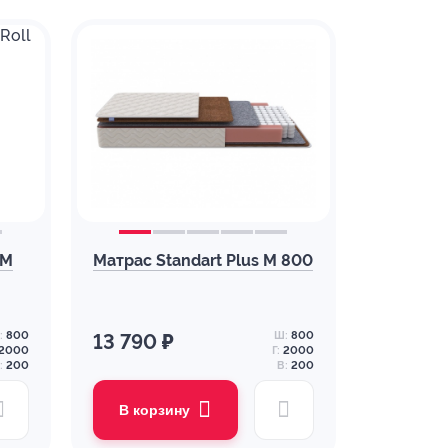
 M
Матрас Standart Plus M 800
:
800
Ш:
800
13 790 ₽
2000
Г:
2000
:
200
В:
200
В корзину