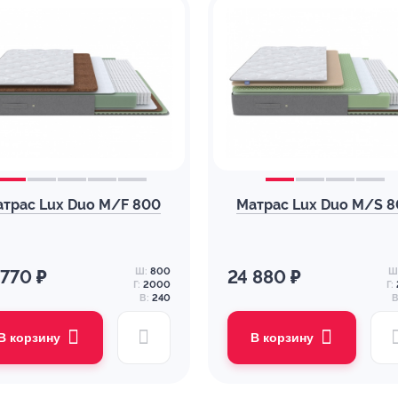
трас Lux Duo M/F 800
Матрас Lux Duo M/S 
Ш:
800
Ш
 770 ₽
24 880 ₽
Г:
2000
Г:
В:
240
В
В корзину
В корзину