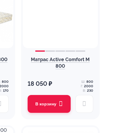
800
Матрас Active Comfort M
800
:
800
Ш:
800
18 050 ₽
2000
Г:
2000
В:
170
В:
230
В корзину