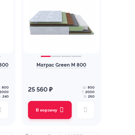
 800
Матрас Green M 800
:
800
Ш:
800
25 560 ₽
2000
Г:
2000
:
240
В:
260
В корзину