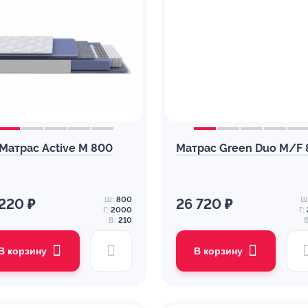
Матрас Active M 800
Матрас Green Duo M/F
Ш:
800
Ш
 220 ₽
26 720 ₽
Г:
2000
Г:
В:
210
В
В корзину
В корзину