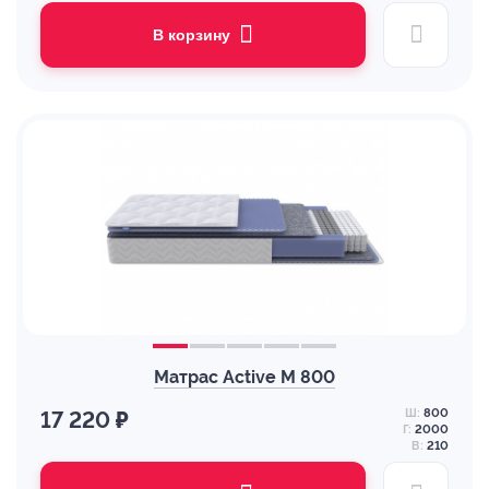
В корзину
Матрас Active M 800
Ш:
800
17 220 ₽
Г:
2000
В:
210