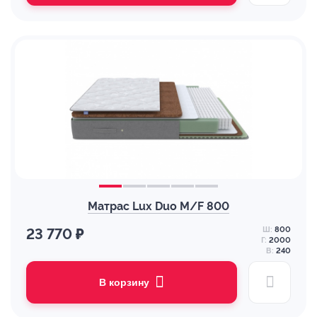
Матрас Lux Duo M/F 800
Ш:
800
23 770 ₽
Г:
2000
В:
240
В корзину