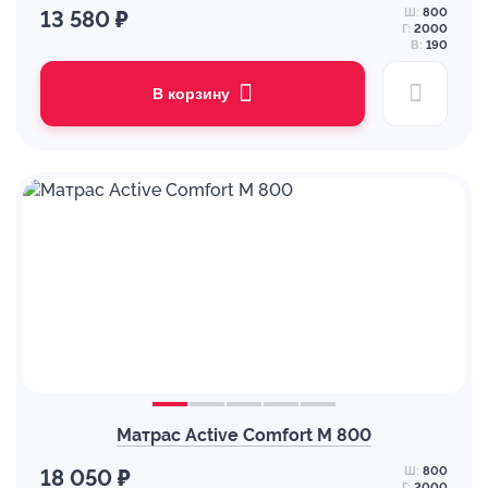
Ш:
800
13 580 ₽
Г:
2000
В:
190
В корзину
Матрас Active Comfort M 800
Ш:
800
18 050 ₽
Г:
2000