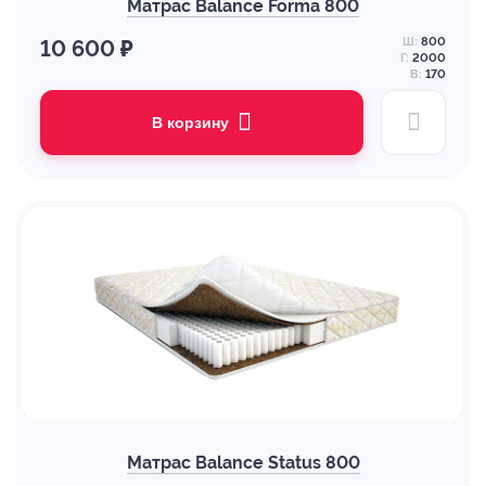
Матрас Balance Forma 800
Ш:
800
10 600 ₽
Г:
2000
В:
170
В корзину
Матрас Balance Status 800