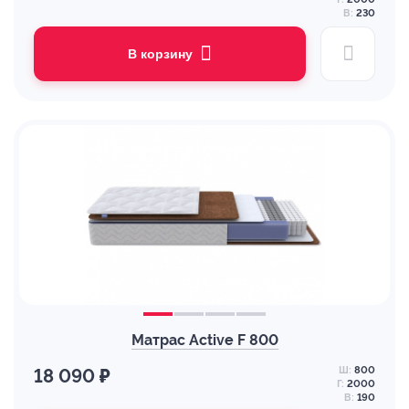
В:
230
В корзину
Матрас Active F 800
Ш:
800
18 090 ₽
Г:
2000
В:
190