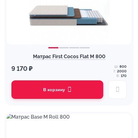
Матрас First Cocos Flat M 800
Ш:
800
9 170 ₽
Г:
2000
В:
170
В корзину