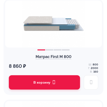
Матрас First M 800
Ш:
800
8 860 ₽
Г:
2000
В:
160
В корзину