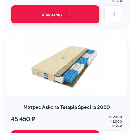
В:
190
В корзину
Матрас Askona Terapia Spectra 2000
Ш:
2000
45 450 ₽
Г:
2000
В:
210