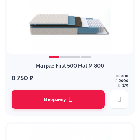
Матрас First 500 Flat M 800
Ш:
800
8 750 ₽
Г:
2000
В:
170
В корзину