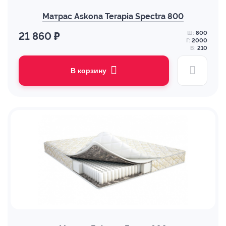
Матрас Askona Terapia Spectra 800
Ш:
800
21 860 ₽
Г:
2000
В:
210
В корзину