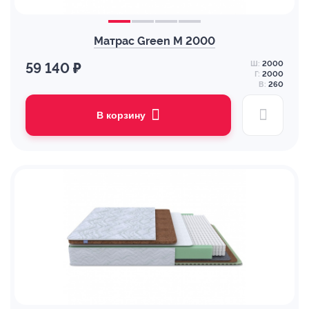
Матрас Green M 2000
Ш:
2000
59 140 ₽
Г:
2000
В:
260
В корзину