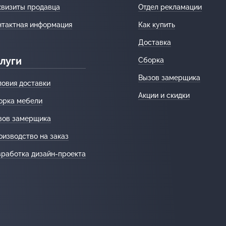
квизиты продавца
Отдел рекламации
нтактная информация
Как купить
Доставка
луги
Сборка
Вызов замерщика
ловия доставки
Акции и скидки
орка мебели
зов замерщика
оизводство на заказ
зработка дизайн-проекта